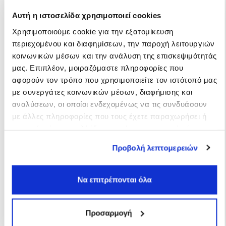
Αυτή η ιστοσελίδα χρησιμοποιεί cookies
Τι σου προσφέρει το
Χρησιμοποιούμε cookie για την εξατομίκευση
ParkAround
περιεχομένου και διαφημίσεων, την παροχή λειτουργιών
κοινωνικών μέσων και την ανάλυση της επισκεψιμότητάς
μας. Επιπλέον, μοιραζόμαστε πληροφορίες που
Εγγύηση καλύτερης τιμής
αφορούν τον τρόπο που χρησιμοποιείτε τον ιστότοπό μας
με συνεργάτες κοινωνικών μέσων, διαφήμισης και
αναλύσεων, οι οποίοι ενδεχομένως να τις συνδυάσουν
Αποκλειστικές προσφορές
με άλλες πληροφορίες που τους έχετε παραχωρήσει ή
Άμεση επιβεβαίωση κράτησης
τις οποίες έχουν συλλέξει σε σχέση με την από μέρους
Δυνατότητα online πληρωμής
σας χρήση των υπηρεσιών τους.
Προβολή λεπτομερειών
Να επιτρέπονται όλα
ΚΑΤΕΒΑΣΕ ΤΟ ΔΩΡΕΑΝ
Προσαρμογή