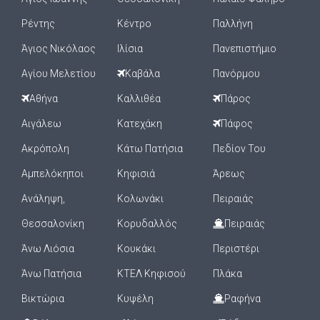
Ρέντης
Κέντρο
Παλλήνη
Άγιος Νικόλαος
Ιλίσια
Πανεπιστήμιο
Αγίου Μελετίου
Καβάλα
Πανόρμου
Αθήνα
Καλλιθέα
Πάρος
Αιγάλεω
Κατεχάκη
Πάφος
Ακρόπολη
Κάτω Πατήσια
Πεδίον Του
Αμπελόκηποι
Κηφισιά
Άρεως
Ανάληψη,
Κολωνάκι
Πειραιάς
Θεσσαλονίκη
Κορυδαλλός
Πειραιάς
Άνω Λιόσια
Κουκάκι
Περιστέρι
Άνω Πατήσια
ΚΤΕΛ Κηφισού
Πλάκα
Βικτώρια
Κυψέλη
Ραφήνα