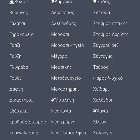
Βόλος
Λάρνακα
Ρόδος
Βύρωνας
Λεωφόρος
Σεπόλια
Γαλάτσι
Αλεξάνδρας
Σταθμός Αττικής
Γηροκομείο
Μαρούσι
Σταθμός Λαρίσης
Γκάζι
Μαρούσι - Υγεία
Συγγρού Φιξ
Γκύζη
Μέγαρο
Σύνταγμα
Γλυφάδα
Μουσικής
Ταύρος
Γουδί
Μεταξουργείο
Φάρος-Ψυχικό
Δάφνη
Μοναστηράκι
Χαϊδάρι
Δικαστήρια
Μυτιλήνη
Χαλάνδρι
Εξάρχεια
Νέα Ιωνία
Χανιά
Ερυθρός Σταυρός
Νέα Σμύρνη
Χίλτον
Ευαγγελισμός
Νέα Φιλαδέλφεια
Χολαργός