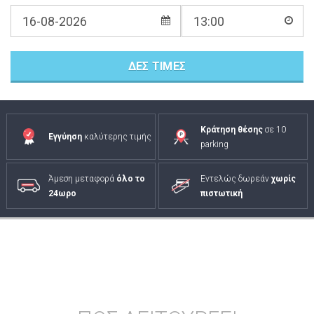
ΔΕΣ ΤΙΜΕΣ
Κράτηση θέσης
σε 10
Εγγύηση
καλύτερης τιμής
parking
Άμεση μεταφορά
όλο το
Εντελώς δωρεάν
χωρίς
24ωρο
πιστωτική