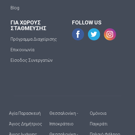
Blog
ΓΙΑ ΧΩΡΟΥΣ
FOLLOW US
ΣΤΑΘΜΕΥΣΗΣ
Πρόγραμμα Διαχείρισης
Επικοινωνία
Είσοδος Συνεργατών
Αγία Παρασκευή
Θεσσαλονίκη -
Ομόνοια
Άγιος Δημήτριος
Ιπποκράτειο
Παγκράτι
Άγιος Ιωάννης
Θεσσαλονίκη -
Παλαιό Φάληρο