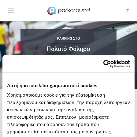
Παλαιό Φάληρο
PARKING
ΣΤΟ
Παρ 07 Αυγ 10:15
1
ΩΡΑ
ΑΦΙΞΗ
ΔΙΑΡΚΕΙΑ
Παλαιό Φάληρο
ΜΕ ONLINE ΚΡΑΤΗΣΗ
Αυτή η ιστοσελίδα χρησιμοποιεί cookies
Χρησιμοποιούμε cookie για την εξατομίκευση
περιεχομένου και διαφημίσεων, την παροχή λειτουργιών
Δες τώρα τα parking στο χάρτη και σύγκρινε
τιμή
και
απόσταση
κοινωνικών μέσων και την ανάλυση της
επισκεψιμότητάς μας. Επιπλέον, μοιραζόμαστε
πληροφορίες που αφορούν τον τρόπο που
χρησιμοποιείτε τον ιστότοπό μας με συνεργάτες