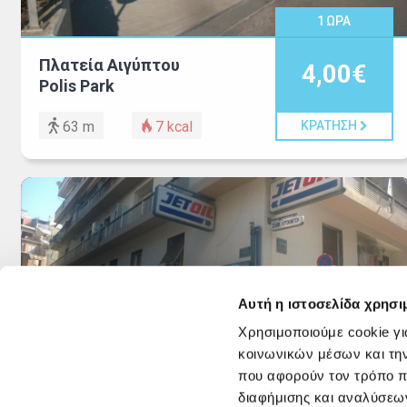
1
ΩΡΑ
Πλατεία Αιγύπτου
4,00€
Polis Park
63 m
7
kcal
ΚΡΑΤΗΣΗ
Αυτή η ιστοσελίδα χρησι
Χρησιμοποιούμε cookie γι
1
ΩΡΑ
κοινωνικών μέσων και τη
που αφορούν τον τρόπο π
Τσαμαδού 40
7,00€
διαφήμισης και αναλύσεων
Χώρος Στάθμευσης