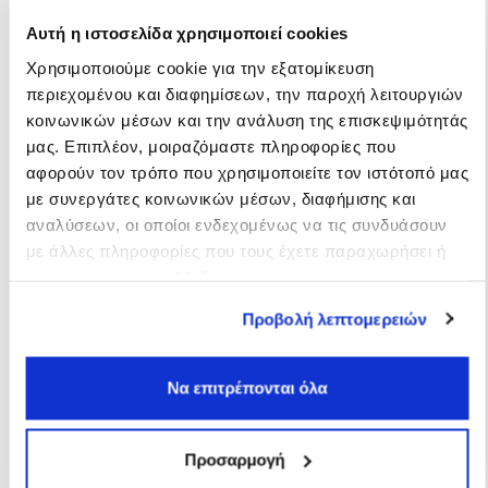
Αυτή η ιστοσελίδα χρησιμοποιεί cookies
Τι σου προσφέρει το
Χρησιμοποιούμε cookie για την εξατομίκευση
ParkAround
περιεχομένου και διαφημίσεων, την παροχή λειτουργιών
κοινωνικών μέσων και την ανάλυση της επισκεψιμότητάς
μας. Επιπλέον, μοιραζόμαστε πληροφορίες που
Εγγύηση καλύτερης τιμής
αφορούν τον τρόπο που χρησιμοποιείτε τον ιστότοπό μας
με συνεργάτες κοινωνικών μέσων, διαφήμισης και
αναλύσεων, οι οποίοι ενδεχομένως να τις συνδυάσουν
Αποκλειστικές προσφορές
με άλλες πληροφορίες που τους έχετε παραχωρήσει ή
Άμεση επιβεβαίωση κράτησης
τις οποίες έχουν συλλέξει σε σχέση με την από μέρους
Δυνατότητα online πληρωμής
σας χρήση των υπηρεσιών τους.
Προβολή λεπτομερειών
Να επιτρέπονται όλα
ΚΑΤΕΒΑΣΕ ΤΟ ΔΩΡΕΑΝ
Προσαρμογή