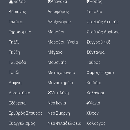
Βόλος
Λάρνακα
Ρόδος
Βύρωνας
Λεωφόρος
Σεπόλια
Γαλάτσι
Αλεξάνδρας
Σταθμός Αττικής
Γηροκομείο
Μαρούσι
Σταθμός Λαρίσης
Γκάζι
Μαρούσι - Υγεία
Συγγρού Φιξ
Γκύζη
Μέγαρο
Σύνταγμα
Γλυφάδα
Μουσικής
Ταύρος
Γουδί
Μεταξουργείο
Φάρος-Ψυχικό
Δάφνη
Μοναστηράκι
Χαϊδάρι
Δικαστήρια
Μυτιλήνη
Χαλάνδρι
Εξάρχεια
Νέα Ιωνία
Χανιά
Ερυθρός Σταυρός
Νέα Σμύρνη
Χίλτον
Ευαγγελισμός
Νέα Φιλαδέλφεια
Χολαργός