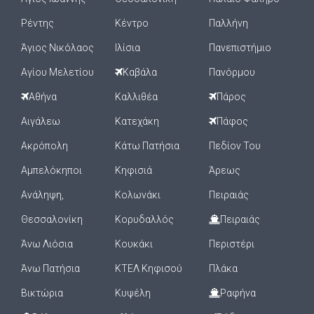
Ρέντης
Κέντρο
Παλλήνη
Άγιος Νικόλαος
Ιλίσια
Πανεπιστήμιο
Αγίου Μελετίου
Καβάλα
Πανόρμου
Αθήνα
Καλλιθέα
Πάρος
Αιγάλεω
Κατεχάκη
Πάφος
Ακρόπολη
Κάτω Πατήσια
Πεδίον Του
Αμπελόκηποι
Κηφισιά
Άρεως
Ανάληψη,
Κολωνάκι
Πειραιάς
Θεσσαλονίκη
Κορυδαλλός
Πειραιάς
Άνω Λιόσια
Κουκάκι
Περιστέρι
Άνω Πατήσια
ΚΤΕΛ Κηφισού
Πλάκα
Βικτώρια
Κυψέλη
Ραφήνα