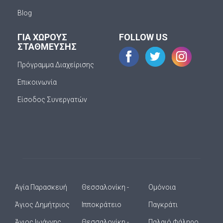
Blog
ΓΙΑ ΧΩΡΟΥΣ
FOLLOW US
ΣΤΑΘΜΕΥΣΗΣ
Πρόγραμμα Διαχείρισης
Επικοινωνία
Είσοδος Συνεργατών
Αγία Παρασκευή
Θεσσαλονίκη -
Ομόνοια
Άγιος Δημήτριος
Ιπποκράτειο
Παγκράτι
Άγιος Ιωάννης
Θεσσαλονίκη -
Παλαιό Φάληρο