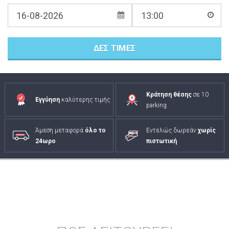
ΔΕΣ ΤΙΜΕΣ
Κράτηση θέσης
σε 10
Εγγύηση
καλύτερης τιμής
parking
Άμεση μεταφορά
όλο το
Εντελώς δωρεάν
χωρίς
24ωρο
πιστωτική