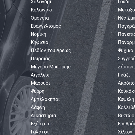
Χαλάνδρι
Γουδί
Κολωνάκι
Μεταξο
Ομόνοια
Νέα Σμ
Ευαγγελισμός
Παγκρά
Νομική
Πανεπι
Κηφισιά
Πανόρμ
Πεδίον του Άρεως
Ψυχικό
Πειραιάς
Συγγρού
Μέγαρο Μουσικής
Ζάππει
Αιγάλεω
Γκάζι
Μαρούσι
Ακρόπο
Ψυρρή
Κουκάκ
Αμπελόκηποι
Κυψέλη
Δάφνη
Καλλιθ
Δικαστήρια
Βικτώρ
Εξάρχεια
Ερυθρό
Γαλάτσι
Χίλτον