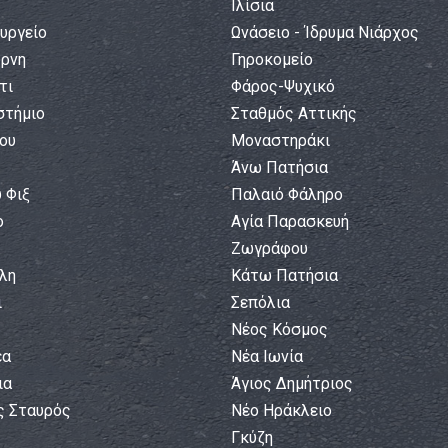
Ιλίσια
υργείο
Ωνάσειο - Ίδρυμα Νιάρχος
ύρνη
Γηροκομείο
τι
Φάρος-Ψυχικό
στήμιο
Σταθμός Αττικής
ου
Μοναστηράκι
Άνω Πατήσια
 Φιξ
Παλαιό Φάληρο
ο
Αγία Παρασκευή
Ζωγράφου
λη
Κάτω Πατήσια
ι
Σεπόλια
Νέος Κόσμος
έα
Νέα Ιωνία
ια
Άγιος Δημήτριος
ς Σταυρός
Νέο Ηράκλειο
Γκύζη