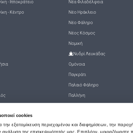
κη - Ιπποκράτειο
Νέα Φιλαδέλφεια
ίκη - Κέντρο
Νέο Ηράκλειο
Νέο Φάληρο
Νέος Κόσμος
Νομική
Νυδρί Λευκάδας
ήσια
Ομόνοια
Παγκράτι
Παλαιό Φάληρο
λός
Παλλήνη
Πανεπιστήμιο
μοποιεί cookies
ισού
Πανόρμου
α την εξατομίκευση περιεχομένου και διαφημίσεων, την παροχ
Πάρος
ν ανάλυση της επισκεψιμότητάς μας. Επιπλέον, μοιραζόμαστε 