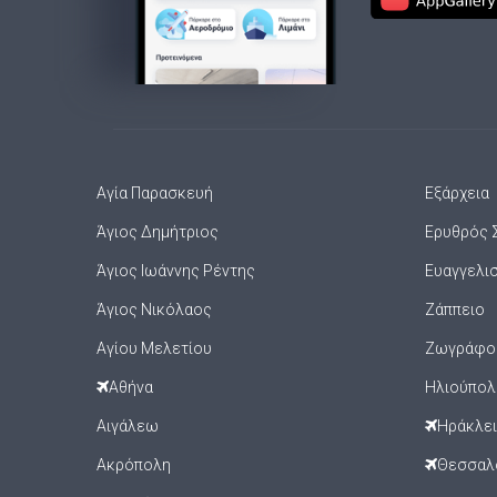
Αγία Παρασκευή
Εξάρχεια
Άγιος Δημήτριος
Ερυθρός 
Άγιος Ιωάννης Ρέντης
Ευαγγελι
Άγιος Νικόλαος
Ζάππειο
Αγίου Μελετίου
Ζωγράφο
Αθήνα
Ηλιούπολ
Αιγάλεω
Ηράκλε
Ακρόπολη
Θεσσαλ