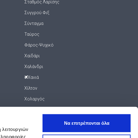
Σταθμός Λαρίσης
Συγγρού Φιξ
Σύνταγμα
Ταύρος
Φάρος-Ψυχικό
Χαϊδάρι
Χαλάνδρι
Χανιά
Χίλτον
Χολαργός
Ψυρρή
Ψυχικό
Να επιτρέπονται όλα
ή λειτουργιών
Ωνάσειο - Ίδρυμα Νιάρχος
πληροφορίες