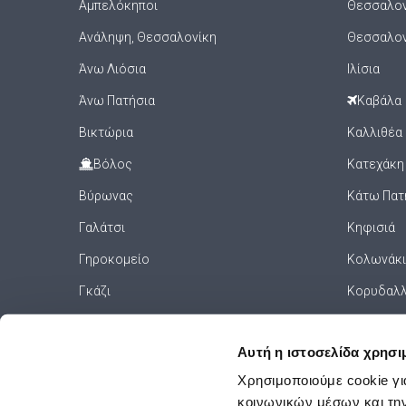
Αμπελόκηποι
Θεσσαλονί
Ανάληψη, Θεσσαλονίκη
Θεσσαλον
Άνω Λιόσια
Ιλίσια
Άνω Πατήσια
Καβάλα
Βικτώρια
Καλλιθέα
Βόλος
Κατεχάκη
Βύρωνας
Κάτω Πατ
Γαλάτσι
Κηφισιά
Γηροκομείο
Κολωνάκι
Γκάζι
Κορυδαλ
Γκύζη
Κουκάκι
Αυτή η ιστοσελίδα χρησι
Γλυφάδα
ΚΤΕΛ Κηφ
Χρησιμοποιούμε cookie γι
Γουδί
Κυψέλη
κοινωνικών μέσων και τη