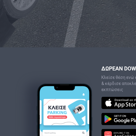
ΔΩΡΕΑΝ DO
Κλείσε θέση ενώ 
& κέρδισε αποκλ
εκπτώσεις