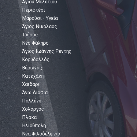
Αγίου Μελετίου
Περιστέρι
Μαρούσι - Υγεία
Άγιος Νικόλαος
Ταύρος
Νέο Φάληρο
Άγιος Ιωάννης Ρέντης
Κορυδαλλός
Βύρωνας
Κατεχάκη
Χαϊδάρι
Άνω Λιόσια
Παλλήνη
Χολαργός
Πλάκα
Ηλιούπολη
Νέα Φιλαδέλφεια