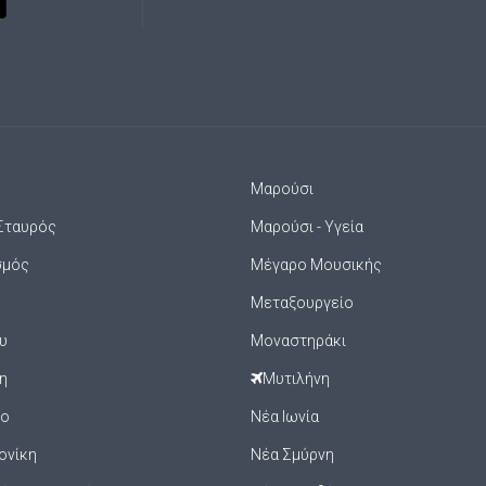
Μαρούσι
Σταυρός
Μαρούσι - Υγεία
σμός
Μέγαρο Μουσικής
Μεταξουργείο
υ
Μοναστηράκι
η
Μυτιλήνη
ιο
Νέα Ιωνία
ονίκη
Νέα Σμύρνη