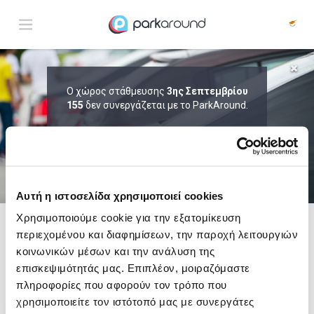
ΑΠΟΤΕΛΕΣΜΑΤΑ ΓΙΑ:
Ο χώρος στάθμευσης
3ης Σεπτεμβρίου
155
Τετ 05 Αυγ 22:30
δεν συνεργάζεται με το ParkAround.
1
ΩΡΑ
ΑΦΙΞΗ
ΔΙΑΡΚΕΙΑ
ΤΟ PARKAROUND ΕΠΕΚΤΕΙΝΕΙ ΣΥΝΕΧΩΣ
ΤΟ ΔΙΚΤΥΟ ΤΟΥ ΚΑΙ ΠΡΟΣΦΕΡΕΙ
ΑΠΟΚΛΕΙΣΤΙΚΕΣ ΠΡΟΣΦΟΡΕΣ ΣΕ 200+
PARKING.
Αυτή η ιστοσελίδα χρησιμοποιεί cookies
Χρησιμοποιούμε cookie για την εξατομίκευση
περιεχομένου και διαφημίσεων, την παροχή λειτουργιών
Δες τώρα τα parking στο χάρτη και σύγκρινε
τιμή
και
απόσταση
κοινωνικών μέσων και την ανάλυση της
επισκεψιμότητάς μας. Επιπλέον, μοιραζόμαστε
πληροφορίες που αφορούν τον τρόπο που
χρησιμοποιείτε τον ιστότοπό μας με συνεργάτες