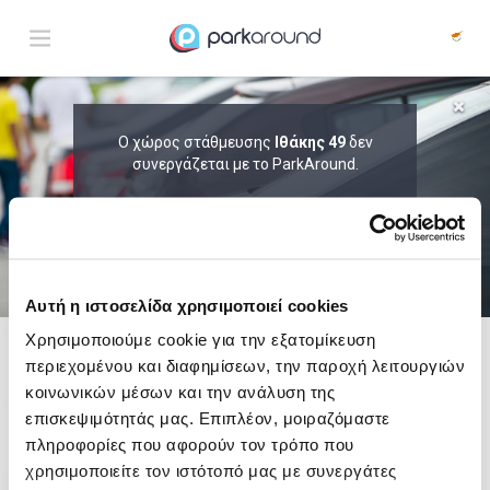
ΑΠΟΤΕΛΕΣΜΑΤΑ ΓΙΑ:
Ο χώρος στάθμευσης
Ιθάκης 49
δεν
Δευ 10 Αυγ 05:00
συνεργάζεται με το ParkAround.
1
ΩΡΑ
ΑΦΙΞΗ
ΔΙΑΡΚΕΙΑ
ΤΟ PARKAROUND ΕΠΕΚΤΕΙΝΕΙ ΣΥΝΕΧΩΣ
ΤΟ ΔΙΚΤΥΟ ΤΟΥ ΚΑΙ ΠΡΟΣΦΕΡΕΙ
ΑΠΟΚΛΕΙΣΤΙΚΕΣ ΠΡΟΣΦΟΡΕΣ ΣΕ 200+
PARKING.
Αυτή η ιστοσελίδα χρησιμοποιεί cookies
Χρησιμοποιούμε cookie για την εξατομίκευση
περιεχομένου και διαφημίσεων, την παροχή λειτουργιών
Δες τώρα τα parking στο χάρτη και σύγκρινε
τιμή
και
απόσταση
κοινωνικών μέσων και την ανάλυση της
επισκεψιμότητάς μας. Επιπλέον, μοιραζόμαστε
πληροφορίες που αφορούν τον τρόπο που
χρησιμοποιείτε τον ιστότοπό μας με συνεργάτες