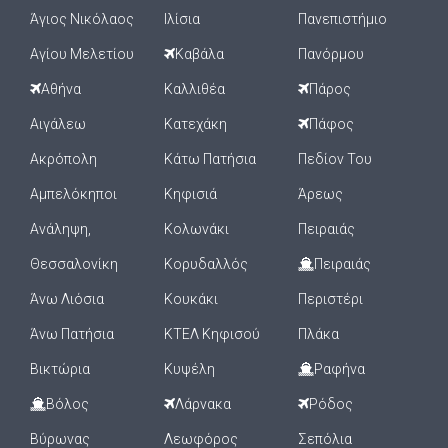
Άγιος Νικόλαος
Ιλίσια
Πανεπιστήμιο
Αγίου Μελετίου
Καβάλα
Πανόρμου
Αθήνα
Καλλιθέα
Πάρος
Αιγάλεω
Κατεχάκη
Πάφος
Ακρόπολη
Κάτω Πατήσια
Πεδίον Του
Αμπελόκηποι
Κηφισιά
Άρεως
Ανάληψη,
Κολωνάκι
Πειραιάς
Θεσσαλονίκη
Κορυδαλλός
Πειραιάς
Άνω Λιόσια
Κουκάκι
Περιστέρι
Άνω Πατήσια
ΚΤΕΛ Κηφισού
Πλάκα
Βικτώρια
Κυψέλη
Ραφήνα
Βόλος
Λάρνακα
Ρόδος
Βύρωνας
Λεωφόρος
Σεπόλια