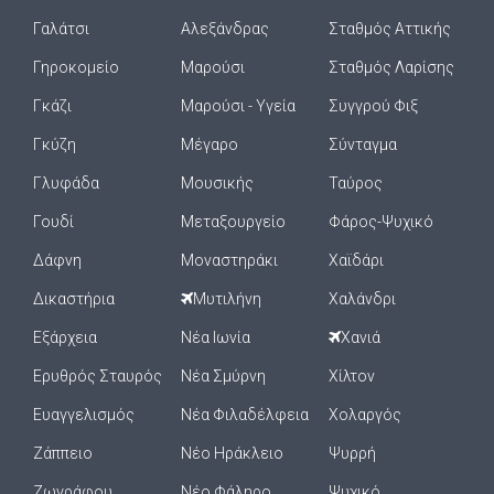
Γαλάτσι
Αλεξάνδρας
Σταθμός Αττικής
Γηροκομείο
Μαρούσι
Σταθμός Λαρίσης
Γκάζι
Μαρούσι - Υγεία
Συγγρού Φιξ
Γκύζη
Μέγαρο
Σύνταγμα
Γλυφάδα
Μουσικής
Ταύρος
Γουδί
Μεταξουργείο
Φάρος-Ψυχικό
Δάφνη
Μοναστηράκι
Χαϊδάρι
Δικαστήρια
Μυτιλήνη
Χαλάνδρι
Εξάρχεια
Νέα Ιωνία
Χανιά
Ερυθρός Σταυρός
Νέα Σμύρνη
Χίλτον
Ευαγγελισμός
Νέα Φιλαδέλφεια
Χολαργός
Ζάππειο
Νέο Ηράκλειο
Ψυρρή
Ζωγράφου
Νέο Φάληρο
Ψυχικό