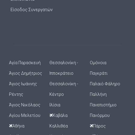
Είσοδος Συνεργατών
Αγία Παρασκευή
Θεσσαλονίκη -
Ομόνοια
Άγιος Δημήτριος
Ιπποκράτειο
Παγκράτι
Άγιος Ιωάννης
Θεσσαλονίκη -
Παλαιό Φάληρο
Ρέντης
Κέντρο
Παλλήνη
Άγιος Νικόλαος
Ιλίσια
Πανεπιστήμιο
Αγίου Μελετίου
Καβάλα
Πανόρμου
Αθήνα
Καλλιθέα
Πάρος