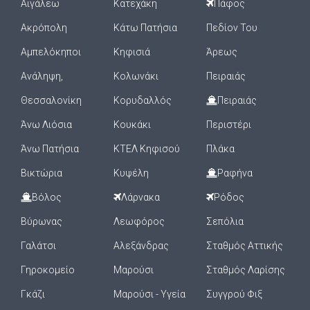
Αιγάλεω
Κατεχάκη
Πάφος
Ακρόπολη
Κάτω Πατήσια
Πεδίον Του
Αμπελόκηποι
Κηφισιά
Άρεως
Ανάληψη,
Κολωνάκι
Πειραιάς
Θεσσαλονίκη
Κορυδαλλός
Πειραιάς
Άνω Λιόσια
Κουκάκι
Περιστέρι
Άνω Πατήσια
ΚΤΕΛ Κηφισού
Πλάκα
Βικτώρια
Κυψέλη
Ραφήνα
Βόλος
Λάρνακα
Ρόδος
Βύρωνας
Λεωφόρος
Σεπόλια
Γαλάτσι
Αλεξάνδρας
Σταθμός Αττικής
Γηροκομείο
Μαρούσι
Σταθμός Λαρίσης
Γκάζι
Μαρούσι - Υγεία
Συγγρού Φιξ