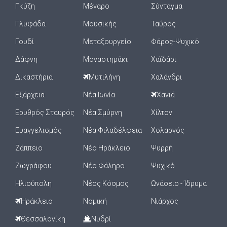
Γκύζη
Μέγαρο
Σύνταγμα
Γλυφάδα
Μουσικής
Ταύρος
Γουδί
Μεταξουργείο
Φάρος-Ψυχικό
Δάφνη
Μοναστηράκι
Χαϊδάρι
Δικαστήρια
Μυτιλήνη
Χαλάνδρι
Εξάρχεια
Νέα Ιωνία
Χανιά
Ερυθρός Σταυρός
Νέα Σμύρνη
Χίλτον
Ευαγγελισμός
Νέα Φιλαδέλφεια
Χολαργός
Ζάππειο
Νέο Ηράκλειο
Ψυρρή
Ζωγράφου
Νέο Φάληρο
Ψυχικό
Ηλιούπολη
Νέος Κόσμος
Ωνάσειο - Ίδρυμα
Ηράκλειο
Νομική
Νιάρχος
Θεσσαλονίκη
Νυδρί