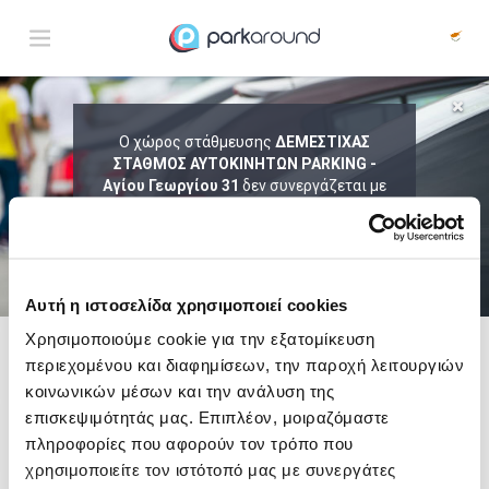
ΑΠΟΤΕΛΕΣΜΑΤΑ ΓΙΑ:
Ο χώρος στάθμευσης
ΔΕΜΕΣΤΙΧΑΣ
Παρ 07 Αυγ 04:15
ΣΤΑΘΜΟΣ ΑΥΤΟΚΙΝΗΤΩΝ PARKING -
1
ΩΡΑ
ΑΦΙΞΗ
ΔΙΑΡΚΕΙΑ
Αγίου Γεωργίου 31
δεν συνεργάζεται με
το ParkAround.
ΤΟ PARKAROUND ΕΠΕΚΤΕΙΝΕΙ ΣΥΝΕΧΩΣ
ΤΟ ΔΙΚΤΥΟ ΤΟΥ ΚΑΙ ΠΡΟΣΦΕΡΕΙ
ΑΠΟΚΛΕΙΣΤΙΚΕΣ ΠΡΟΣΦΟΡΕΣ ΣΕ 200+
PARKING.
Αυτή η ιστοσελίδα χρησιμοποιεί cookies
Χρησιμοποιούμε cookie για την εξατομίκευση
περιεχομένου και διαφημίσεων, την παροχή λειτουργιών
Δες τώρα τα parking στο χάρτη και σύγκρινε
τιμή
και
απόσταση
κοινωνικών μέσων και την ανάλυση της
επισκεψιμότητάς μας. Επιπλέον, μοιραζόμαστε
πληροφορίες που αφορούν τον τρόπο που
χρησιμοποιείτε τον ιστότοπό μας με συνεργάτες