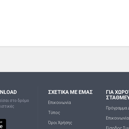
WNLOAD
ΣΧΕΤΙΚΑ ΜΕ ΕΜΑΣ
ΓΙΑ ΧΩΡ
ΣΤΑΘΜΕ
είσαι στο δρόμο
Επικοινωνία
ειστικές
Πρόγραμμα 
Τύπος
Επικοινωνία
Όροι Χρήσης
Είσοδος Συ