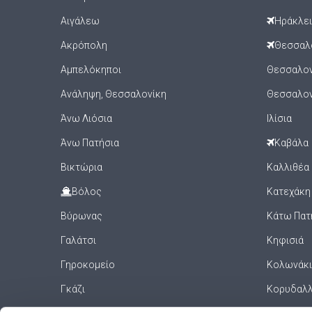
Αιγάλεω
Ηράκλε
Ακρόπολη
Θεσσαλ
Αμπελόκηποι
Θεσσαλονί
Ανάληψη, Θεσσαλονίκη
Θεσσαλον
Άνω Λιόσια
Ιλίσια
Άνω Πατήσια
Καβάλα
Βικτώρια
Καλλιθέα
Βόλος
Κατεχάκη
Βύρωνας
Κάτω Πατ
Γαλάτσι
Κηφισιά
Γηροκομείο
Κολωνάκι
Γκάζι
Κορυδαλ