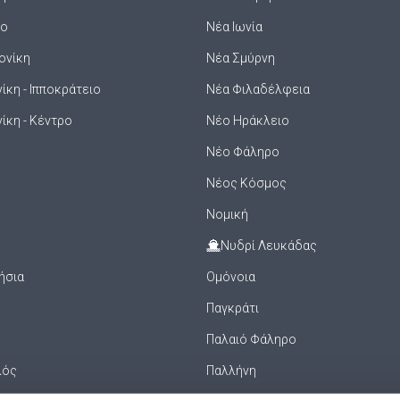
ιο
Νέα Ιωνία
ονίκη
Νέα Σμύρνη
κη - Ιπποκράτειο
Νέα Φιλαδέλφεια
ίκη - Κέντρο
Νέο Ηράκλειο
Νέο Φάληρο
Νέος Κόσμος
Νομική
Νυδρί Λευκάδας
ήσια
Ομόνοια
Παγκράτι
Παλαιό Φάληρο
λός
Παλλήνη