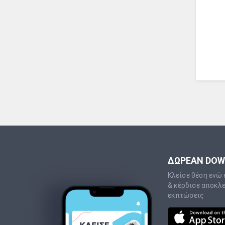
ΔΩΡΕΑΝ DO
Κλείσε θέση ενώ 
& κέρδισε αποκλ
εκπτώσεις