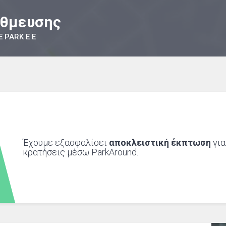
άθμευσης
E PARK Ε Ε
Έχουμε εξασφαλίσει
αποκλειστική έκπτωση
για
κρατήσεις μέσω ParkAround.