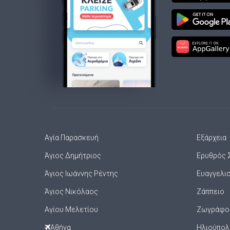
Αγία Παρασκευή
Εξάρχεια
Άγιος Δημήτριος
Ερυθρός 
Άγιος Ιωάννης Ρέντης
Ευαγγελι
Άγιος Νικόλαος
Ζάππειο
Αγίου Μελετίου
Ζωγράφο
Αθήνα
Ηλιούπολ