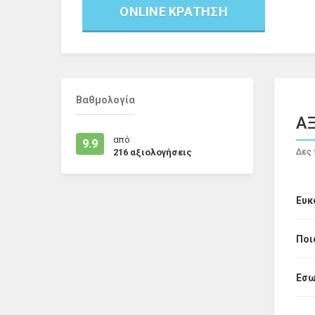
ONLINE ΚΡΑΤΗΣΗ
Βαθμολογία
ΑΞ
από
9.9
216
αξιολογήσεις
Δες 
Ευκ
Ποι
Εσω