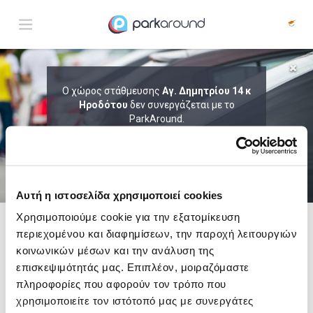
ΑΠΟΤΕΛΕΣΜΑΤΑ ΓΙΑ:
Ο χώρος στάθμευσης
Αγ. Δημητρίου 14 κ
Τετ 05 Αυγ 23:15
Ηροδότου
δεν συνεργάζεται με το
1
ΩΡΑ
ΑΦΙΞΗ
ΔΙΑΡΚΕΙΑ
ParkAround.
ΤΟ PARKAROUND ΕΠΕΚΤΕΙΝΕΙ ΣΥΝΕΧΩΣ
ΤΟ ΔΙΚΤΥΟ ΤΟΥ ΚΑΙ ΠΡΟΣΦΕΡΕΙ
ΑΠΟΚΛΕΙΣΤΙΚΕΣ ΠΡΟΣΦΟΡΕΣ ΣΕ 200+
PARKING.
Αυτή η ιστοσελίδα χρησιμοποιεί cookies
Χρησιμοποιούμε cookie για την εξατομίκευση
περιεχομένου και διαφημίσεων, την παροχή λειτουργιών
Δες τώρα τα parking στο χάρτη και σύγκρινε
τιμή
και
απόσταση
κοινωνικών μέσων και την ανάλυση της
επισκεψιμότητάς μας. Επιπλέον, μοιραζόμαστε
πληροφορίες που αφορούν τον τρόπο που
χρησιμοποιείτε τον ιστότοπό μας με συνεργάτες