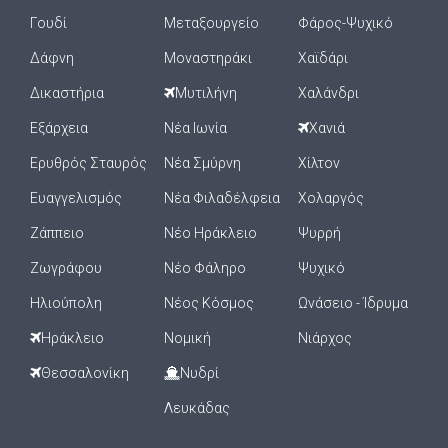
Γουδί
Μεταξουργείο
Φάρος-Ψυχικό
Δάφνη
Μοναστηράκι
Χαϊδάρι
Δικαστήρια
Μυτιλήνη
Χαλάνδρι
Εξάρχεια
Νέα Ιωνία
Χανιά
Ερυθρός Σταυρός
Νέα Σμύρνη
Χίλτον
Ευαγγελισμός
Νέα Φιλαδέλφεια
Χολαργός
Ζάππειο
Νέο Ηράκλειο
Ψυρρή
Ζωγράφου
Νέο Φάληρο
Ψυχικό
Ηλιούπολη
Νέος Κόσμος
Ωνάσειο - Ίδρυμα
Ηράκλειο
Νομική
Νιάρχος
Θεσσαλονίκη
Νυδρί
Λευκάδας