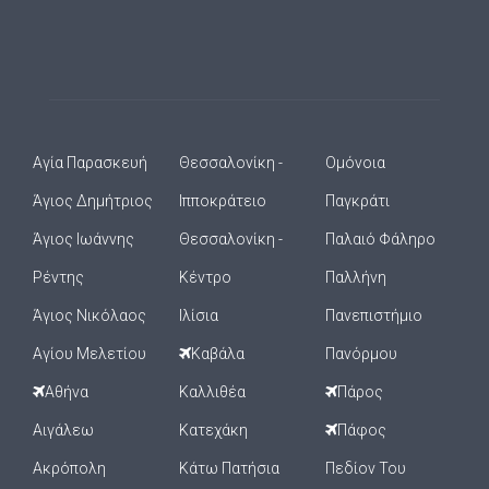
Αγία Παρασκευή
Θεσσαλονίκη -
Ομόνοια
Άγιος Δημήτριος
Ιπποκράτειο
Παγκράτι
Άγιος Ιωάννης
Θεσσαλονίκη -
Παλαιό Φάληρο
Ρέντης
Κέντρο
Παλλήνη
Άγιος Νικόλαος
Ιλίσια
Πανεπιστήμιο
Αγίου Μελετίου
Καβάλα
Πανόρμου
Αθήνα
Καλλιθέα
Πάρος
Αιγάλεω
Κατεχάκη
Πάφος
Ακρόπολη
Κάτω Πατήσια
Πεδίον Του