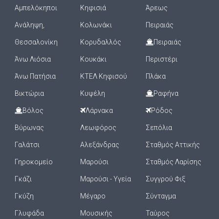
Αμπελόκηποι
Κηφισιά
Άρεως
Ανάληψη,
Κολωνάκι
Πειραιάς
Θεσσαλονίκη
Κορυδαλλός
Πειραιάς
Άνω Λιόσια
Κουκάκι
Περιστέρι
Άνω Πατήσια
ΚΤΕΛ Κηφισού
Πλάκα
Βικτώρια
Κυψέλη
Ραφήνα
Βόλος
Λάρνακα
Ρόδος
Βύρωνας
Λεωφόρος
Σεπόλια
Γαλάτσι
Αλεξάνδρας
Σταθμός Αττικής
Γηροκομείο
Μαρούσι
Σταθμός Λαρίσης
Γκάζι
Μαρούσι - Υγεία
Συγγρού Φιξ
Γκύζη
Μέγαρο
Σύνταγμα
Γλυφάδα
Μουσικής
Ταύρος