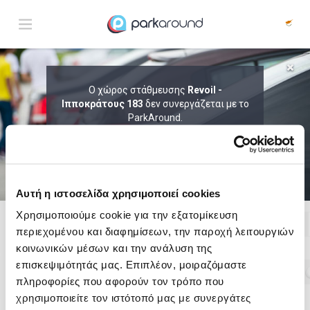
ΑΠΟΤΕΛΕΣΜΑΤΑ ΓΙΑ:
Ο χώρος στάθμευσης
Revoil -
Ιπποκράτους 183
Σαβ 08 Αυγ 03:15
δεν συνεργάζεται με το
1
ΩΡΑ
ΑΦΙΞΗ
ΔΙΑΡΚΕΙΑ
ParkAround.
ΤΟ PARKAROUND ΕΠΕΚΤΕΙΝΕΙ ΣΥΝΕΧΩΣ
ΤΟ ΔΙΚΤΥΟ ΤΟΥ ΚΑΙ ΠΡΟΣΦΕΡΕΙ
ΑΠΟΚΛΕΙΣΤΙΚΕΣ ΠΡΟΣΦΟΡΕΣ ΣΕ 200+
PARKING.
Αυτή η ιστοσελίδα χρησιμοποιεί cookies
Χρησιμοποιούμε cookie για την εξατομίκευση
περιεχομένου και διαφημίσεων, την παροχή λειτουργιών
Δες τώρα τα parking στο χάρτη και σύγκρινε
τιμή
και
απόσταση
κοινωνικών μέσων και την ανάλυση της
επισκεψιμότητάς μας. Επιπλέον, μοιραζόμαστε
πληροφορίες που αφορούν τον τρόπο που
χρησιμοποιείτε τον ιστότοπό μας με συνεργάτες