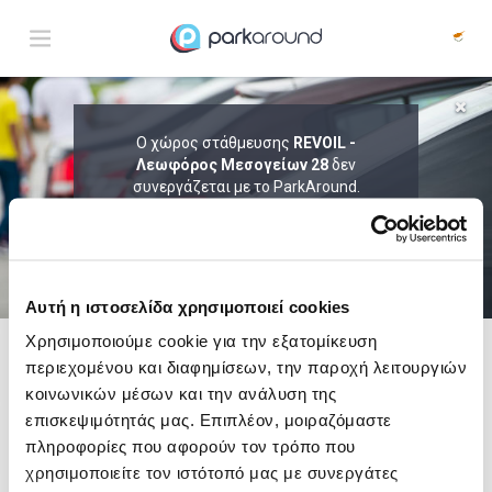
ΑΠΟΤΕΛΕΣΜΑΤΑ ΓΙΑ:
Ο χώρος στάθμευσης
REVOIL -
Παρ 07 Αυγ 17:00
Λεωφόρος Μεσογείων 28
δεν
1
ΩΡΑ
ΑΦΙΞΗ
ΔΙΑΡΚΕΙΑ
συνεργάζεται με το ParkAround.
ΤΟ PARKAROUND ΕΠΕΚΤΕΙΝΕΙ ΣΥΝΕΧΩΣ
ΤΟ ΔΙΚΤΥΟ ΤΟΥ ΚΑΙ ΠΡΟΣΦΕΡΕΙ
ΑΠΟΚΛΕΙΣΤΙΚΕΣ ΠΡΟΣΦΟΡΕΣ ΣΕ 200+
PARKING.
Αυτή η ιστοσελίδα χρησιμοποιεί cookies
Χρησιμοποιούμε cookie για την εξατομίκευση
περιεχομένου και διαφημίσεων, την παροχή λειτουργιών
Δες τώρα τα parking στο χάρτη και σύγκρινε
τιμή
και
απόσταση
κοινωνικών μέσων και την ανάλυση της
επισκεψιμότητάς μας. Επιπλέον, μοιραζόμαστε
πληροφορίες που αφορούν τον τρόπο που
χρησιμοποιείτε τον ιστότοπό μας με συνεργάτες