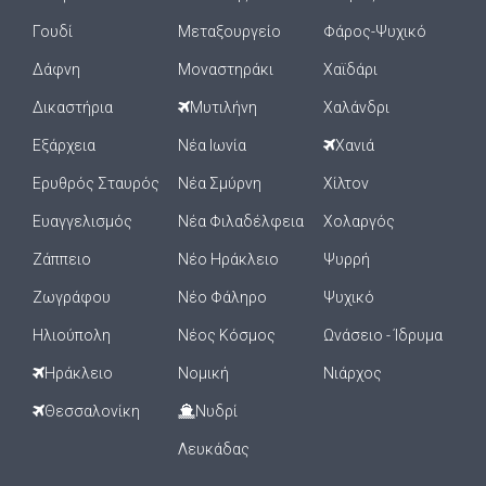
Γουδί
Μεταξουργείο
Φάρος-Ψυχικό
Δάφνη
Μοναστηράκι
Χαϊδάρι
Δικαστήρια
Μυτιλήνη
Χαλάνδρι
Εξάρχεια
Νέα Ιωνία
Χανιά
Ερυθρός Σταυρός
Νέα Σμύρνη
Χίλτον
Ευαγγελισμός
Νέα Φιλαδέλφεια
Χολαργός
Ζάππειο
Νέο Ηράκλειο
Ψυρρή
Ζωγράφου
Νέο Φάληρο
Ψυχικό
Ηλιούπολη
Νέος Κόσμος
Ωνάσειο - Ίδρυμα
Ηράκλειο
Νομική
Νιάρχος
Θεσσαλονίκη
Νυδρί
Λευκάδας