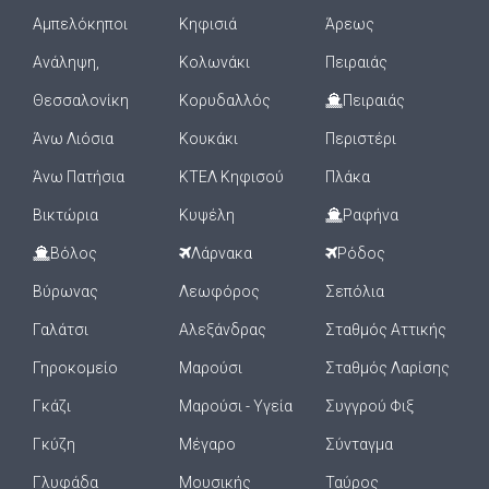
Αμπελόκηποι
Κηφισιά
Άρεως
Ανάληψη,
Κολωνάκι
Πειραιάς
Θεσσαλονίκη
Κορυδαλλός
Πειραιάς
Άνω Λιόσια
Κουκάκι
Περιστέρι
Άνω Πατήσια
ΚΤΕΛ Κηφισού
Πλάκα
Βικτώρια
Κυψέλη
Ραφήνα
Βόλος
Λάρνακα
Ρόδος
Βύρωνας
Λεωφόρος
Σεπόλια
Γαλάτσι
Αλεξάνδρας
Σταθμός Αττικής
Γηροκομείο
Μαρούσι
Σταθμός Λαρίσης
Γκάζι
Μαρούσι - Υγεία
Συγγρού Φιξ
Γκύζη
Μέγαρο
Σύνταγμα
Γλυφάδα
Μουσικής
Ταύρος