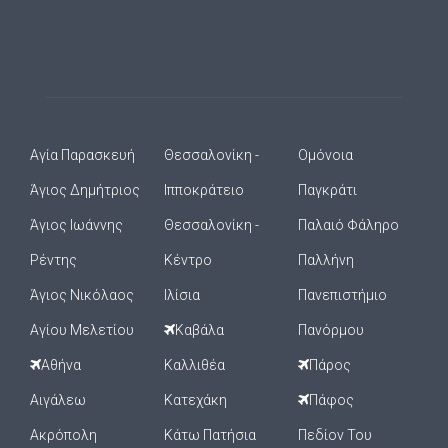
Αγία Παρασκευή
Θεσσαλονίκη -
Ομόνοια
Άγιος Δημήτριος
Ιπποκράτειο
Παγκράτι
Άγιος Ιωάννης
Θεσσαλονίκη -
Παλαιό Φάληρο
Ρέντης
Κέντρο
Παλλήνη
Άγιος Νικόλαος
Ιλίσια
Πανεπιστήμιο
Αγίου Μελετίου
Καβάλα
Πανόρμου
Αθήνα
Καλλιθέα
Πάρος
Αιγάλεω
Κατεχάκη
Πάφος
Ακρόπολη
Κάτω Πατήσια
Πεδίον Του