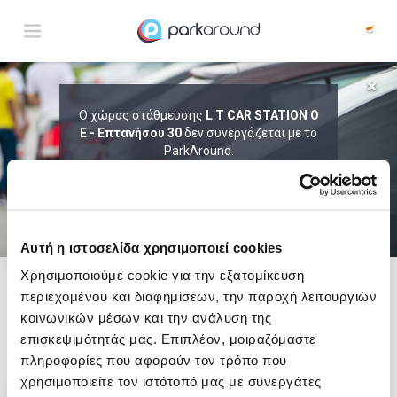
ΑΠΟΤΕΛΕΣΜΑΤΑ ΓΙΑ:
Ο χώρος στάθμευσης
L T CAR STATION Ο
Ε - Επτανήσου 30
Παρ 07 Αυγ 12:30
δεν συνεργάζεται με το
1
ΩΡΑ
ΑΦΙΞΗ
ΔΙΑΡΚΕΙΑ
ParkAround.
ΤΟ PARKAROUND ΕΠΕΚΤΕΙΝΕΙ ΣΥΝΕΧΩΣ
ΤΟ ΔΙΚΤΥΟ ΤΟΥ ΚΑΙ ΠΡΟΣΦΕΡΕΙ
ΑΠΟΚΛΕΙΣΤΙΚΕΣ ΠΡΟΣΦΟΡΕΣ ΣΕ 200+
PARKING.
Αυτή η ιστοσελίδα χρησιμοποιεί cookies
Χρησιμοποιούμε cookie για την εξατομίκευση
περιεχομένου και διαφημίσεων, την παροχή λειτουργιών
Δες τώρα τα parking στο χάρτη και σύγκρινε
τιμή
και
απόσταση
κοινωνικών μέσων και την ανάλυση της
επισκεψιμότητάς μας. Επιπλέον, μοιραζόμαστε
πληροφορίες που αφορούν τον τρόπο που
χρησιμοποιείτε τον ιστότοπό μας με συνεργάτες