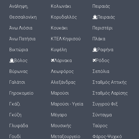
Ανάληψη,
Κολωνάκι
Πειραιάς
Θεσσαλονίκη
Κορυδαλλός
Πειραιάς
Άνω Λιόσια
Κουκάκι
Περιστέρι
Άνω Πατήσια
ΚΤΕΛ Κηφισού
Πλάκα
Βικτώρια
Κυψέλη
Ραφήνα
Βόλος
Λάρνακα
Ρόδος
Βύρωνας
Λεωφόρος
Σεπόλια
Γαλάτσι
Αλεξάνδρας
Σταθμός Αττικής
Γηροκομείο
Μαρούσι
Σταθμός Λαρίσης
Γκάζι
Μαρούσι - Υγεία
Συγγρού Φιξ
Γκύζη
Μέγαρο
Σύνταγμα
Γλυφάδα
Μουσικής
Ταύρος
Γουδί
Μεταξουργείο
Φάρος-Ψυχικό