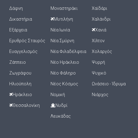
Δάφνη
Μοναστηράκι
Χαϊδάρι
Δικαστήρια
Μυτιλήνη
Χαλάνδρι
Εξάρχεια
Νέα Ιωνία
Χανιά
Ερυθρός Σταυρός
Νέα Σμύρνη
Χίλτον
Ευαγγελισμός
Νέα Φιλαδέλφεια
Χολαργός
Ζάππειο
Νέο Ηράκλειο
Ψυρρή
Ζωγράφου
Νέο Φάληρο
Ψυχικό
Ηλιούπολη
Νέος Κόσμος
Ωνάσειο - Ίδρυμα
Ηράκλειο
Νομική
Νιάρχος
Θεσσαλονίκη
Νυδρί
Λευκάδας