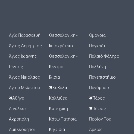
Αγία Παρασκευή
Θεσσαλονίκη -
Ομόνοια
Άγιος Δημήτριος
Ιπποκράτειο
Παγκράτι
Άγιος Ιωάννης
Θεσσαλονίκη -
Παλαιό Φάληρο
Ρέντης
Κέντρο
Παλλήνη
Άγιος Νικόλαος
Ιλίσια
Πανεπιστήμιο
Αγίου Μελετίου
Καβάλα
Πανόρμου
Αθήνα
Καλλιθέα
Πάρος
Αιγάλεω
Κατεχάκη
Πάφος
Ακρόπολη
Κάτω Πατήσια
Πεδίον Του
Αμπελόκηποι
Κηφισιά
Άρεως