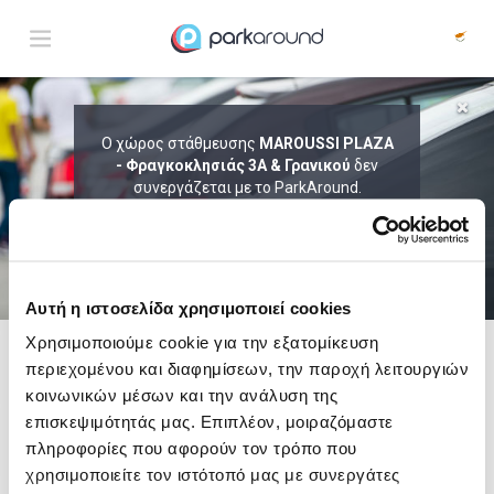
ΑΠΟΤΕΛΕΣΜΑΤΑ ΓΙΑ:
Ο χώρος στάθμευσης
MAROUSSI PLAZA
Πεμ 06 Αυγ 01:15
- Φραγκοκλησιάς 3Α & Γρανικού
δεν
1
ΩΡΑ
ΑΦΙΞΗ
ΔΙΑΡΚΕΙΑ
συνεργάζεται με το ParkAround.
ΤΟ PARKAROUND ΕΠΕΚΤΕΙΝΕΙ ΣΥΝΕΧΩΣ
ΤΟ ΔΙΚΤΥΟ ΤΟΥ ΚΑΙ ΠΡΟΣΦΕΡΕΙ
ΑΠΟΚΛΕΙΣΤΙΚΕΣ ΠΡΟΣΦΟΡΕΣ ΣΕ 200+
PARKING.
Αυτή η ιστοσελίδα χρησιμοποιεί cookies
Χρησιμοποιούμε cookie για την εξατομίκευση
περιεχομένου και διαφημίσεων, την παροχή λειτουργιών
Δες τώρα τα parking στο χάρτη και σύγκρινε
τιμή
και
απόσταση
κοινωνικών μέσων και την ανάλυση της
επισκεψιμότητάς μας. Επιπλέον, μοιραζόμαστε
πληροφορίες που αφορούν τον τρόπο που
χρησιμοποιείτε τον ιστότοπό μας με συνεργάτες