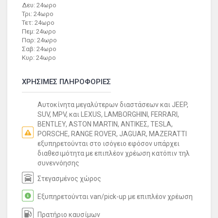
Δευ: 24ωρο
Τρι: 24ωρο
Τετ: 24ωρο
Πεμ: 24ωρο
Παρ: 24ωρο
Σαβ: 24ωρο
Κυρ: 24ωρο
ΧΡΗΣΙΜΕΣ ΠΛΗΡΟΦΟΡΙΕΣ
Αυτοκίνητα μεγαλύτερων διαστάσεων και JEEP,
SUV, MPV, και LEXUS, LAMBORGHINI, FERRARI,
BENTLEY, ASTON MARTIN, ΑΝΤΙΚΕΣ, TESLA,
PORSCHE, RANGE ROVER, JAGUAR, MAZERATTI
εξυπηρετούνται στο ισόγειο εφόσον υπάρχει
διαθεσιμότητα με επιπλέον χρέωση κατόπιν τηλ
συνεννόησης
Στεγασμένος χώρος
Εξυπηρετούνται van/pick-up με επιπλέον χρέωση
Πρατήριο καυσίμων