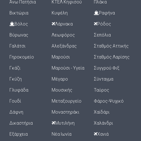
Άνω Πατήσια
ΚΤΕΛ Κηφισού
Πλάκα
Βικτώρια
Κυψέλη
Ραφήνα
Βόλος
Λάρνακα
Ρόδος
Βύρωνας
Λεωφόρος
Σεπόλια
Γαλάτσι
Αλεξάνδρας
Σταθμός Αττικής
Γηροκομείο
Μαρούσι
Σταθμός Λαρίσης
Γκάζι
Μαρούσι - Υγεία
Συγγρού Φιξ
Γκύζη
Μέγαρο
Σύνταγμα
Γλυφάδα
Μουσικής
Ταύρος
Γουδί
Μεταξουργείο
Φάρος-Ψυχικό
Δάφνη
Μοναστηράκι
Χαϊδάρι
Δικαστήρια
Μυτιλήνη
Χαλάνδρι
Εξάρχεια
Νέα Ιωνία
Χανιά