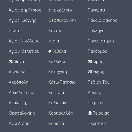
Άγιος Δημήτριος
Ιπποκράτειο
Παγκράτι
Άγιος Ιωάννης
Θεσσαλονίκη -
Παλαιό Φάληρο
Ρέντης
Κέντρο
Παλλήνη
Άγιος Νικόλαος
Ιλίσια
Πανεπιστήμιο
Αγίου Μελετίου
Καβάλα
Πανόρμου
Αθήνα
Καλλιθέα
Πάρος
Αιγάλεω
Κατεχάκη
Πάφος
Ακρόπολη
Κάτω Πατήσια
Πεδίον Του
Αμπελόκηποι
Κηφισιά
Άρεως
Ανάληψη,
Κολωνάκι
Πειραιάς
Θεσσαλονίκη
Κορυδαλλός
Πειραιάς
Άνω Λιόσια
Κουκάκι
Περιστέρι