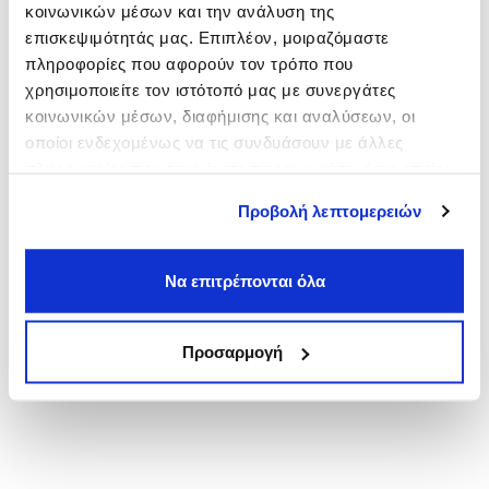
κοινωνικών μέσων και την ανάλυση της
Πλάκα
επισκεψιμότητάς μας. Επιπλέον, μοιραζόμαστε
από
6,00€
πληροφορίες που αφορούν τον τρόπο που
Πανεπιστήμιο
χρησιμοποιείτε τον ιστότοπό μας με συνεργάτες
από
3,00€
κοινωνικών μέσων, διαφήμισης και αναλύσεων, οι
Νομική
οποίοι ενδεχομένως να τις συνδυάσουν με άλλες
από
3,00€
πληροφορίες που τους έχετε παραχωρήσει ή τις οποίες
έχουν συλλέξει σε σχέση με την από μέρους σας χρήση
Προβολή λεπτομερειών
των υπηρεσιών τους.
Να επιτρέπονται όλα
Προσαρμογή