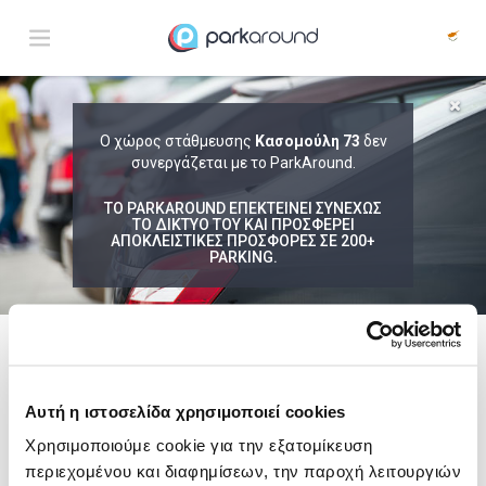
ΑΠΟΤΕΛΕΣΜΑΤΑ ΓΙΑ:
Ο χώρος στάθμευσης
Κασομούλη 73
δεν
Παρ 07 Αυγ 16:45
συνεργάζεται με το ParkAround.
1
ΩΡΑ
ΑΦΙΞΗ
ΔΙΑΡΚΕΙΑ
ΤΟ PARKAROUND ΕΠΕΚΤΕΙΝΕΙ ΣΥΝΕΧΩΣ
ΤΟ ΔΙΚΤΥΟ ΤΟΥ ΚΑΙ ΠΡΟΣΦΕΡΕΙ
ΑΠΟΚΛΕΙΣΤΙΚΕΣ ΠΡΟΣΦΟΡΕΣ ΣΕ 200+
PARKING.
Δεν Βρέθηκαν Αποτελέσματα
Δες τώρα τα parking στο χάρτη και σύγκρινε
τιμή
και
απόσταση
ακολουθει μια λιστα με
ενδεικτικες περιοχες
Αυτή η ιστοσελίδα χρησιμοποιεί cookies
Σύνταγμα
Χρησιμοποιούμε cookie για την εξατομίκευση
από
6,00€
περιεχομένου και διαφημίσεων, την παροχή λειτουργιών