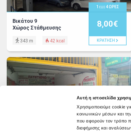
1
4
ΩΡΕΣ
ΕΩΣ
Βικάτου 9
8,00€
Χώρος Στάθμευσης
343 m
42
kcal
ΚΡΑΤΗΣΗ
Αυτή η ιστοσελίδα χρησι
Χρησιμοποιούμε cookie γι
1
ΩΡΑ
κοινωνικών μέσων και τη
που αφορούν τον τρόπο π
Κορινθίας 33
6,00€
διαφήμισης και αναλύσεων
CS PARKING Ο.Ε.