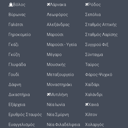
Βόλος
Λάρνακα
Ρόδος
Βύρωνας
Λεωφόρος
Σεπόλια
Γαλάτσι
Αλεξάνδρας
Σταθμός Αττικής
Γηροκομείο
Μαρούσι
Σταθμός Λαρίσης
Γκάζι
Μαρούσι - Υγεία
Συγγρού Φιξ
Γκύζη
Μέγαρο
Σύνταγμα
Γλυφάδα
Μουσικής
Ταύρος
Γουδί
Μεταξουργείο
Φάρος-Ψυχικό
Δάφνη
Μοναστηράκι
Χαϊδάρι
Δικαστήρια
Μυτιλήνη
Χαλάνδρι
Εξάρχεια
Νέα Ιωνία
Χανιά
Ερυθρός Σταυρός
Νέα Σμύρνη
Χίλτον
Ευαγγελισμός
Νέα Φιλαδέλφεια
Χολαργός