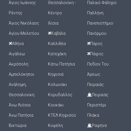
Άγιος Ιωάννης
Θεσσαλονίκη -
Παλαιό Φάληρο
Ρέντης
Κέντρο
Παλλήνη
Άγιος Νικόλαος
Ιλίσια
Πανεπιστήμιο
Αγίου Μελετίου
Καβάλα
Πανόρμου
Αθήνα
Καλλιθέα
Πάρος
Αιγάλεω
Κατεχάκη
Πάφος
Ακρόπολη
Κάτω Πατήσια
Πεδίον Του
Αμπελόκηποι
Κηφισιά
Άρεως
Ανάληψη,
Κολωνάκι
Πειραιάς
Θεσσαλονίκη
Κορυδαλλός
Πειραιάς
Άνω Λιόσια
Κουκάκι
Περιστέρι
Άνω Πατήσια
ΚΤΕΛ Κηφισού
Πλάκα
Βικτώρια
Κυψέλη
Ραφήνα