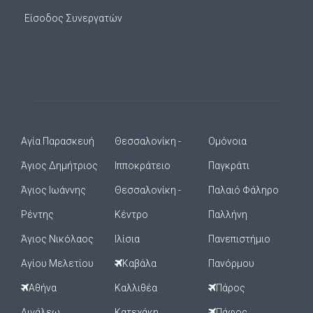
Είσοδος Συνεργατών
Αγία Παρασκευή
Θεσσαλονίκη -
Ομόνοια
Άγιος Δημήτριος
Ιπποκράτειο
Παγκράτι
Άγιος Ιωάννης
Θεσσαλονίκη -
Παλαιό Φάληρο
Ρέντης
Κέντρο
Παλλήνη
Άγιος Νικόλαος
Ιλίσια
Πανεπιστήμιο
Αγίου Μελετίου
Καβάλα
Πανόρμου
Αθήνα
Καλλιθέα
Πάρος
Αιγάλεω
Κατεχάκη
Πάφος