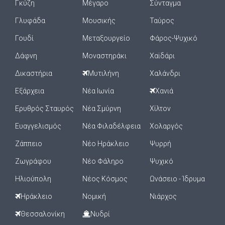
Γκύζη
Μέγαρο
Σύνταγμα
Γλυφάδα
Μουσικής
Ταύρος
Γουδί
Μεταξουργείο
Φάρος-Ψυχικό
Δάφνη
Μοναστηράκι
Χαϊδάρι
Δικαστήρια
Μυτιλήνη
Χαλάνδρι
Εξάρχεια
Νέα Ιωνία
Χανιά
Ερυθρός Σταυρός
Νέα Σμύρνη
Χίλτον
Ευαγγελισμός
Νέα Φιλαδέλφεια
Χολαργός
Ζάππειο
Νέο Ηράκλειο
Ψυρρή
Ζωγράφου
Νέο Φάληρο
Ψυχικό
Ηλιούπολη
Νέος Κόσμος
Ωνάσειο - Ίδρυμα
Ηράκλειο
Νομική
Νιάρχος
Θεσσαλονίκη
Νυδρί