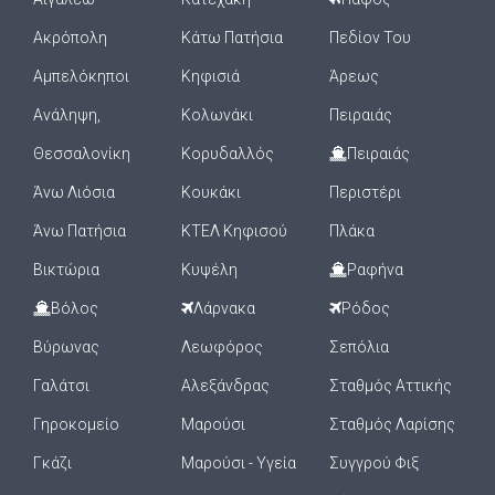
Ακρόπολη
Κάτω Πατήσια
Πεδίον Του
Αμπελόκηποι
Κηφισιά
Άρεως
Ανάληψη,
Κολωνάκι
Πειραιάς
Θεσσαλονίκη
Κορυδαλλός
Πειραιάς
Άνω Λιόσια
Κουκάκι
Περιστέρι
Άνω Πατήσια
ΚΤΕΛ Κηφισού
Πλάκα
Βικτώρια
Κυψέλη
Ραφήνα
Βόλος
Λάρνακα
Ρόδος
Βύρωνας
Λεωφόρος
Σεπόλια
Γαλάτσι
Αλεξάνδρας
Σταθμός Αττικής
Γηροκομείο
Μαρούσι
Σταθμός Λαρίσης
Γκάζι
Μαρούσι - Υγεία
Συγγρού Φιξ