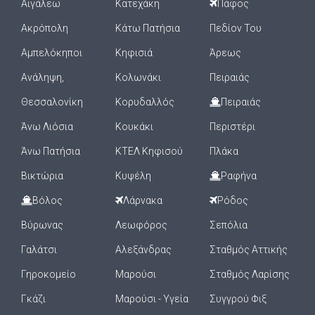
Αιγάλεω
Κατεχάκη
Πάφος
Ακρόπολη
Κάτω Πατήσια
Πεδίον Του
Αμπελόκηποι
Κηφισιά
Άρεως
Ανάληψη,
Κολωνάκι
Πειραιάς
Θεσσαλονίκη
Κορυδαλλός
Πειραιάς
Άνω Λιόσια
Κουκάκι
Περιστέρι
Άνω Πατήσια
ΚΤΕΛ Κηφισού
Πλάκα
Βικτώρια
Κυψέλη
Ραφήνα
Βόλος
Λάρνακα
Ρόδος
Βύρωνας
Λεωφόρος
Σεπόλια
Γαλάτσι
Αλεξάνδρας
Σταθμός Αττικής
Γηροκομείο
Μαρούσι
Σταθμός Λαρίσης
Γκάζι
Μαρούσι - Υγεία
Συγγρού Φιξ