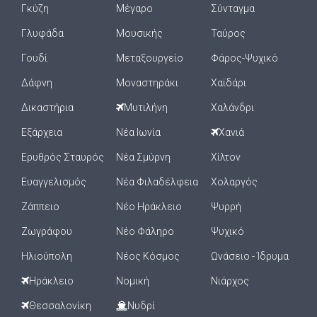
Γκύζη
Μέγαρο
Σύνταγμα
Γλυφάδα
Μουσικής
Ταύρος
Γουδί
Μεταξουργείο
Φάρος-Ψυχικό
Δάφνη
Μοναστηράκι
Χαϊδάρι
Δικαστήρια
Μυτιλήνη
Χαλάνδρι
Εξάρχεια
Νέα Ιωνία
Χανιά
Ερυθρός Σταυρός
Νέα Σμύρνη
Χίλτον
Ευαγγελισμός
Νέα Φιλαδέλφεια
Χολαργός
Ζάππειο
Νέο Ηράκλειο
Ψυρρή
Ζωγράφου
Νέο Φάληρο
Ψυχικό
Ηλιούπολη
Νέος Κόσμος
Ωνάσειο - Ίδρυμα
Ηράκλειο
Νομική
Νιάρχος
Θεσσαλονίκη
Νυδρί