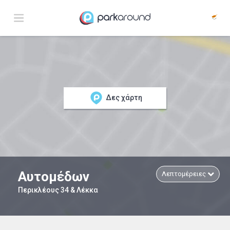
Δες χάρτη
Αυτομέδων
Λεπτομέρειες
Περικλέους 34 & Λέκκα