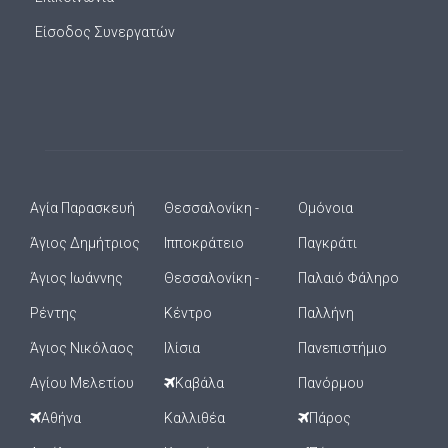
Είσοδος Συνεργατών
Αγία Παρασκευή
Θεσσαλονίκη -
Ομόνοια
Άγιος Δημήτριος
Ιπποκράτειο
Παγκράτι
Άγιος Ιωάννης
Θεσσαλονίκη -
Παλαιό Φάληρο
Ρέντης
Κέντρο
Παλλήνη
Άγιος Νικόλαος
Ιλίσια
Πανεπιστήμιο
Αγίου Μελετίου
Καβάλα
Πανόρμου
Αθήνα
Καλλιθέα
Πάρος