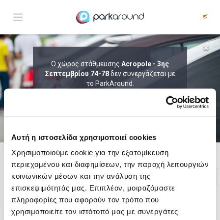
ΑΠΟΤΕΛΕΣΜΑΤΑ ΓΙΑ:
Ο χώρος στάθμευσης
Acropole - 3ης
Σεπτεμβρίου 74-78
Παρ 07 Αυγ 14:00
δεν συνεργάζεται με
1
ΩΡΑ
ΑΦΙΞΗ
ΔΙΑΡΚΕΙΑ
το ParkAround.
ΤΟ PARKAROUND ΕΠΕΚΤΕΙΝΕΙ ΣΥΝΕΧΩΣ
ΤΟ ΔΙΚΤΥΟ ΤΟΥ ΚΑΙ ΠΡΟΣΦΕΡΕΙ
ΑΠΟΚΛΕΙΣΤΙΚΕΣ ΠΡΟΣΦΟΡΕΣ ΣΕ 200+
PARKING.
Αυτή η ιστοσελίδα χρησιμοποιεί cookies
Χρησιμοποιούμε cookie για την εξατομίκευση
περιεχομένου και διαφημίσεων, την παροχή λειτουργιών
Δες τώρα τα parking στο χάρτη και σύγκρινε
τιμή
και
απόσταση
κοινωνικών μέσων και την ανάλυση της
επισκεψιμότητάς μας. Επιπλέον, μοιραζόμαστε
πληροφορίες που αφορούν τον τρόπο που
χρησιμοποιείτε τον ιστότοπό μας με συνεργάτες