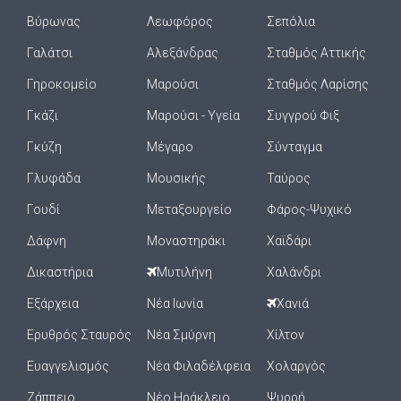
Βύρωνας
Λεωφόρος
Σεπόλια
Γαλάτσι
Αλεξάνδρας
Σταθμός Αττικής
Γηροκομείο
Μαρούσι
Σταθμός Λαρίσης
Γκάζι
Μαρούσι - Υγεία
Συγγρού Φιξ
Γκύζη
Μέγαρο
Σύνταγμα
Γλυφάδα
Μουσικής
Ταύρος
Γουδί
Μεταξουργείο
Φάρος-Ψυχικό
Δάφνη
Μοναστηράκι
Χαϊδάρι
Δικαστήρια
Μυτιλήνη
Χαλάνδρι
Εξάρχεια
Νέα Ιωνία
Χανιά
Ερυθρός Σταυρός
Νέα Σμύρνη
Χίλτον
Ευαγγελισμός
Νέα Φιλαδέλφεια
Χολαργός
Ζάππειο
Νέο Ηράκλειο
Ψυρρή