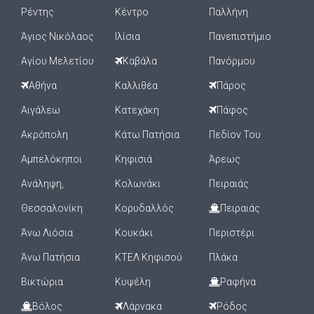
Ρέντης
Κέντρο
Παλλήνη
Άγιος Νικόλαος
Ιλίσια
Πανεπιστήμιο
Αγίου Μελετίου
Καβάλα
Πανόρμου
Αθήνα
Καλλιθέα
Πάρος
Αιγάλεω
Κατεχάκη
Πάφος
Ακρόπολη
Κάτω Πατήσια
Πεδίον Του
Αμπελόκηποι
Κηφισιά
Άρεως
Ανάληψη,
Κολωνάκι
Πειραιάς
Θεσσαλονίκη
Κορυδαλλός
Πειραιάς
Άνω Λιόσια
Κουκάκι
Περιστέρι
Άνω Πατήσια
ΚΤΕΛ Κηφισού
Πλάκα
Βικτώρια
Κυψέλη
Ραφήνα
Βόλος
Λάρνακα
Ρόδος