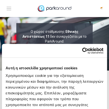
ΑΠΟΤΕΛΕΣΜΑΤΑ ΓΙΑ:
Ο χώρος στάθμευσης
Εθνικής
Αντιστάσεως 11
Πεμ 06 Αυγ 15:30
δεν συνεργάζεται με το
1
ΩΡΑ
ΑΦΙΞΗ
ΔΙΑΡΚΕΙΑ
ParkAround.
ΤΟ PARKAROUND ΕΠΕΚΤΕΙΝΕΙ ΣΥΝΕΧΩΣ
ΤΟ ΔΙΚΤΥΟ ΤΟΥ ΚΑΙ ΠΡΟΣΦΕΡΕΙ
ΑΠΟΚΛΕΙΣΤΙΚΕΣ ΠΡΟΣΦΟΡΕΣ ΣΕ 200+
PARKING.
Αυτή η ιστοσελίδα χρησιμοποιεί cookies
Χρησιμοποιούμε cookie για την εξατομίκευση
περιεχομένου και διαφημίσεων, την παροχή λειτουργιών
Δες τώρα τα parking στο χάρτη και σύγκρινε
τιμή
και
απόσταση
κοινωνικών μέσων και την ανάλυση της
επισκεψιμότητάς μας. Επιπλέον, μοιραζόμαστε
πληροφορίες που αφορούν τον τρόπο που
χρησιμοποιείτε τον ιστότοπό μας με συνεργάτες