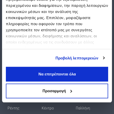
ΓΙΑ ΧΩΡΟΥΣ
FOLLOW US
περιεχομένου και διαφημίσεων, την παροχή λειτουργιών
ΣΤΑΘΜΕΥΣΗΣ
κοινωνικών μέσων και την ανάλυση της
επισκεψιμότητάς μας. Επιπλέον, μοιραζόμαστε
Πρόγραμμα Διαχείρισης
πληροφορίες που αφορούν τον τρόπο που
Επικοινωνία
χρησιμοποιείτε τον ιστότοπό μας με συνεργάτες
κοινωνικών μέσων, διαφήμισης και αναλύσεων, οι
Είσοδος Συνεργατών
οποίοι ενδεχομένως να τις συνδυάσουν με άλλες
πληροφορίες που τους έχετε παραχωρήσει ή τις οποίες
έχουν συλλέξει σε σχέση με την από μέρους σας χρήση
Προβολή λεπτομερειών
των υπηρεσιών τους.
Να επιτρέπονται όλα
Αγία Παρασκευή
Θεσσαλονίκη -
Ομόνοια
Άγιος Δημήτριος
Ιπποκράτειο
Παγκράτι
Προσαρμογή
Άγιος Ιωάννης
Θεσσαλονίκη -
Παλαιό Φάληρο
Ρέντης
Κέντρο
Παλλήνη