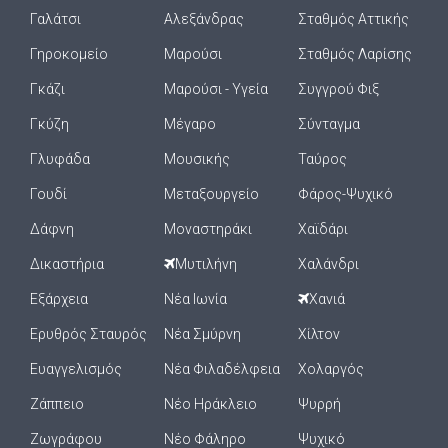
Γαλάτσι
Αλεξάνδρας
Σταθμός Αττικής
Γηροκομείο
Μαρούσι
Σταθμός Λαρίσης
Γκάζι
Μαρούσι - Υγεία
Συγγρού Φιξ
Γκύζη
Μέγαρο
Σύνταγμα
Γλυφάδα
Μουσικής
Ταύρος
Γουδί
Μεταξουργείο
Φάρος-Ψυχικό
Δάφνη
Μοναστηράκι
Χαϊδάρι
Δικαστήρια
Μυτιλήνη
Χαλάνδρι
Εξάρχεια
Νέα Ιωνία
Χανιά
Ερυθρός Σταυρός
Νέα Σμύρνη
Χίλτον
Ευαγγελισμός
Νέα Φιλαδέλφεια
Χολαργός
Ζάππειο
Νέο Ηράκλειο
Ψυρρή
Ζωγράφου
Νέο Φάληρο
Ψυχικό