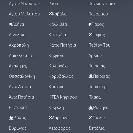
Άγιος Νικόλαος
Ιλίσια
Πανεπιστήμιο
Αγίου Μελετίου
Καβάλα
Πανόρμου
Αθήνα
Καλλιθέα
Πάρος
Αιγάλεω
Κατεχάκη
Πάφος
Ακρόπολη
Κάτω Πατήσια
Πεδίον Του
Αμπελόκηποι
Κηφισιά
Άρεως
Ανάληψη,
Κολωνάκι
Πειραιάς
Θεσσαλονίκη
Κορυδαλλός
Πειραιάς
Άνω Λιόσια
Κουκάκι
Περιστέρι
Άνω Πατήσια
ΚΤΕΛ Κηφισού
Πλάκα
Βικτώρια
Κυψέλη
Ραφήνα
Βόλος
Λάρνακα
Ρόδος
Βύρωνας
Λεωφόρος
Σεπόλια