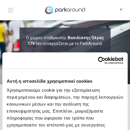
ΑΠΟΤΕΛΕΣΜΑΤΑ ΓΙΑ:
Ο χώρος στάθμευσης
Βασιλίσσης Όλγας
179
Παρ 07 Αυγ 10:30
δεν συνεργάζεται με το ParkAround.
1
ΩΡΑ
ΑΦΙΞΗ
ΔΙΑΡΚΕΙΑ
ΤΟ PARKAROUND ΕΠΕΚΤΕΙΝΕΙ ΣΥΝΕΧΩΣ
ΤΟ ΔΙΚΤΥΟ ΤΟΥ ΚΑΙ ΠΡΟΣΦΕΡΕΙ
ΑΠΟΚΛΕΙΣΤΙΚΕΣ ΠΡΟΣΦΟΡΕΣ ΣΕ 200+
PARKING.
Αυτή η ιστοσελίδα χρησιμοποιεί cookies
Χρησιμοποιούμε cookie για την εξατομίκευση
περιεχομένου και διαφημίσεων, την παροχή λειτουργιών
Δες τώρα τα parking στο χάρτη και σύγκρινε
τιμή
και
απόσταση
κοινωνικών μέσων και την ανάλυση της
επισκεψιμότητάς μας. Επιπλέον, μοιραζόμαστε
πληροφορίες που αφορούν τον τρόπο που
χρησιμοποιείτε τον ιστότοπό μας με συνεργάτες