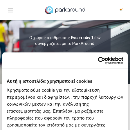
ΑΠΟΤΕΛΕΣΜΑΤΑ ΓΙΑ:
Ο χώρος στάθμευσης
Ενωτικών 1
δεν
Κυρ 09 Αυγ 00:30
συνεργάζεται με το ParkAround.
1
ΩΡΑ
ΑΦΙΞΗ
ΔΙΑΡΚΕΙΑ
ΤΟ PARKAROUND ΕΠΕΚΤΕΙΝΕΙ ΣΥΝΕΧΩΣ
ΤΟ ΔΙΚΤΥΟ ΤΟΥ ΚΑΙ ΠΡΟΣΦΕΡΕΙ
ΑΠΟΚΛΕΙΣΤΙΚΕΣ ΠΡΟΣΦΟΡΕΣ ΣΕ 200+
PARKING.
Αυτή η ιστοσελίδα χρησιμοποιεί cookies
Χρησιμοποιούμε cookie για την εξατομίκευση
περιεχομένου και διαφημίσεων, την παροχή λειτουργιών
Δες τώρα τα parking στο χάρτη και σύγκρινε
τιμή
και
απόσταση
κοινωνικών μέσων και την ανάλυση της
επισκεψιμότητάς μας. Επιπλέον, μοιραζόμαστε
πληροφορίες που αφορούν τον τρόπο που
χρησιμοποιείτε τον ιστότοπό μας με συνεργάτες