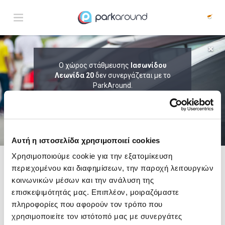
ΑΠΟΤΕΛΕΣΜΑΤΑ ΓΙΑ:
Ο χώρος στάθμευσης
Ιασωνίδου
Σαβ 08 Αυγ 06:45
Λεωνίδα 20
δεν συνεργάζεται με το
1
ΩΡΑ
ΑΦΙΞΗ
ΔΙΑΡΚΕΙΑ
ParkAround.
ΤΟ PARKAROUND ΕΠΕΚΤΕΙΝΕΙ ΣΥΝΕΧΩΣ
ΤΟ ΔΙΚΤΥΟ ΤΟΥ ΚΑΙ ΠΡΟΣΦΕΡΕΙ
ΑΠΟΚΛΕΙΣΤΙΚΕΣ ΠΡΟΣΦΟΡΕΣ ΣΕ 200+
PARKING.
Αυτή η ιστοσελίδα χρησιμοποιεί cookies
Χρησιμοποιούμε cookie για την εξατομίκευση
περιεχομένου και διαφημίσεων, την παροχή λειτουργιών
Δες τώρα τα parking στο χάρτη και σύγκρινε
τιμή
και
απόσταση
κοινωνικών μέσων και την ανάλυση της
επισκεψιμότητάς μας. Επιπλέον, μοιραζόμαστε
πληροφορίες που αφορούν τον τρόπο που
χρησιμοποιείτε τον ιστότοπό μας με συνεργάτες