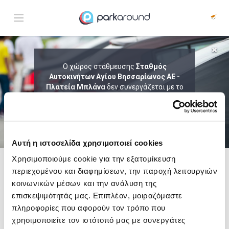
ΑΠΟΤΕΛΕΣΜΑΤΑ ΓΙΑ:
Ο χώρος στάθμευσης
Σταθμός
Αυτοκινήτων Αγίου Βησσαρίωνος ΑΕ -
Παρ 07 Αυγ 04:45
1
ΩΡΑ
ΑΦΙΞΗ
ΔΙΑΡΚΕΙΑ
Πλατεία Μπλάνα
δεν συνεργάζεται με το
ParkAround.
ΤΟ PARKAROUND ΕΠΕΚΤΕΙΝΕΙ ΣΥΝΕΧΩΣ
ΤΟ ΔΙΚΤΥΟ ΤΟΥ ΚΑΙ ΠΡΟΣΦΕΡΕΙ
ΑΠΟΚΛΕΙΣΤΙΚΕΣ ΠΡΟΣΦΟΡΕΣ ΣΕ 200+
PARKING.
Αυτή η ιστοσελίδα χρησιμοποιεί cookies
Χρησιμοποιούμε cookie για την εξατομίκευση
περιεχομένου και διαφημίσεων, την παροχή λειτουργιών
Δες τώρα τα parking στο χάρτη και σύγκρινε
τιμή
και
απόσταση
κοινωνικών μέσων και την ανάλυση της
επισκεψιμότητάς μας. Επιπλέον, μοιραζόμαστε
πληροφορίες που αφορούν τον τρόπο που
χρησιμοποιείτε τον ιστότοπό μας με συνεργάτες