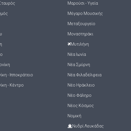
Σταυρός
Μαρούσι - Υγεία
σμός
Μέγαρο Μουσικής
Μεταξουργείο
υ
Μοναστηράκι
η
Μυτιλήνη
ιο
Νέα Ιωνία
ονίκη
Νέα Σμύρνη
κη - Ιπποκράτειο
Νέα Φιλαδέλφεια
ίκη - Κέντρο
Νέο Ηράκλειο
Νέο Φάληρο
Νέος Κόσμος
Νομική
Νυδρί Λευκάδας