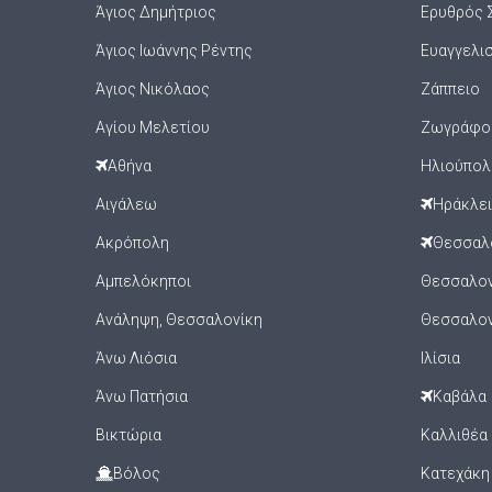
Άγιος Δημήτριος
Ερυθρός 
Άγιος Ιωάννης Ρέντης
Ευαγγελι
Άγιος Νικόλαος
Ζάππειο
Αγίου Μελετίου
Ζωγράφο
Αθήνα
Ηλιούπολ
Αιγάλεω
Ηράκλε
Ακρόπολη
Θεσσαλ
Αμπελόκηποι
Θεσσαλονί
Ανάληψη, Θεσσαλονίκη
Θεσσαλον
Άνω Λιόσια
Ιλίσια
Άνω Πατήσια
Καβάλα
Βικτώρια
Καλλιθέα
Βόλος
Κατεχάκη