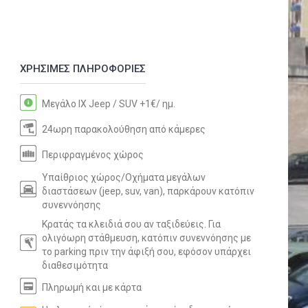
ΧΡΗΣΙΜΕΣ ΠΛΗΡΟΦΟΡΙΕΣ
Μεγάλο IX Jeep / SUV +1€/ ημ.
24ωρη παρακολούθηση από κάμερες
Περιφραγμένος χώρος
Υπαίθριος χώρος/Oχήματα μεγάλων
διαστάσεων (jeep, suv, van), παρκάρουν κατόπιν
συνεννόησης
Κρατάς τα κλειδιά σου αν ταξιδεύεις. Για
ολιγόωρη στάθμευση, κατόπιν συνεννόησης με
το parking πριν την άφιξή σου, εφόσον υπάρχει
διαθεσιμότητα
Πληρωμή και με κάρτα