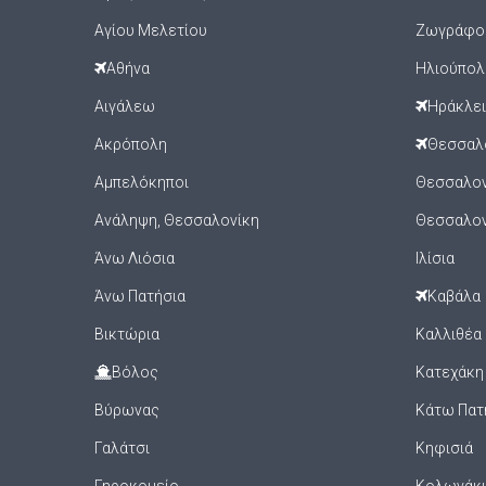
Αγίου Μελετίου
Ζωγράφο
Αθήνα
Ηλιούπολ
Αιγάλεω
Ηράκλε
Ακρόπολη
Θεσσαλ
Αμπελόκηποι
Θεσσαλονί
Ανάληψη, Θεσσαλονίκη
Θεσσαλον
Άνω Λιόσια
Ιλίσια
Άνω Πατήσια
Καβάλα
Βικτώρια
Καλλιθέα
Βόλος
Κατεχάκη
Βύρωνας
Κάτω Πατ
Γαλάτσι
Κηφισιά