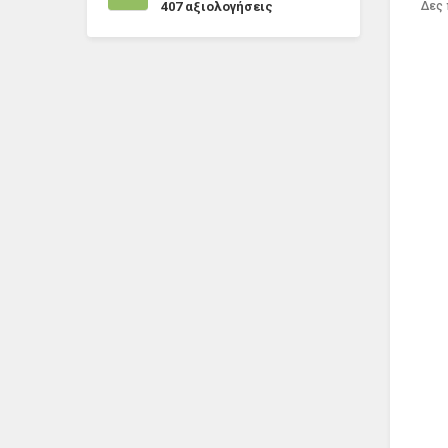
407
αξιολογήσεις
Δες 