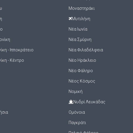
υ
Μοναστηράκι
η
Μυτιλήνη
ιο
Νέα Ιωνία
ονίκη
Νέα Σμύρνη
κη - Ιπποκράτειο
Νέα Φιλαδέλφεια
ίκη - Κέντρο
Νέο Ηράκλειο
Νέο Φάληρο
Νέος Κόσμος
Νομική
Νυδρί Λευκάδας
ήσια
Ομόνοια
Παγκράτι