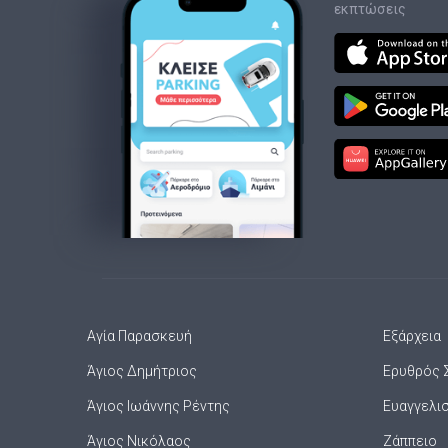
εκπτώσεις
Αγία Παρασκευή
Εξάρχεια
Άγιος Δημήτριος
Ερυθρός 
Άγιος Ιωάννης Ρέντης
Ευαγγελι
Άγιος Νικόλαος
Ζάππειο