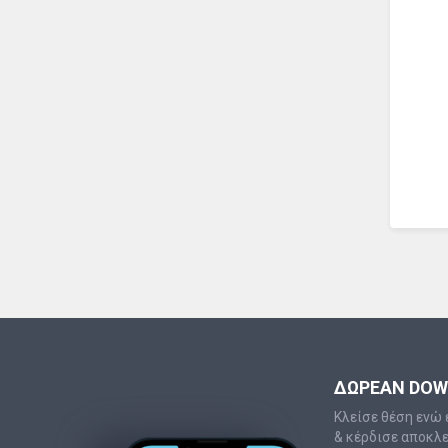
ΔΩΡΕΑΝ DO
Κλείσε θέση ενώ 
& κέρδισε αποκλ