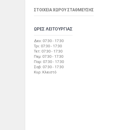
ΣΤΟΙΧΕΙΑ ΧΩΡΟΥ ΣΤΑΘΜΕΥΣΗΣ
ΩΡΕΣ ΛΕΙΤΟΥΡΓΙΑΣ
Δευ: 07:30 - 17:30
Τρι: 07:30 - 17:30
Τετ: 07:30 - 17:30
Πεμ: 07:30 - 17:30
Παρ: 07:30 - 17:30
Σαβ: 07:30 - 17:30
Κυρ: Κλειστό