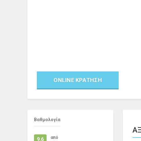
ONLINE ΚΡΑΤΗΣΗ
Βαθμολογία
ΑΞ
από
9.6