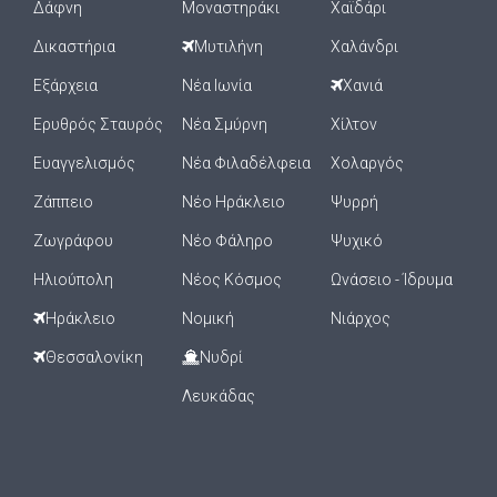
Δάφνη
Μοναστηράκι
Χαϊδάρι
Δικαστήρια
Μυτιλήνη
Χαλάνδρι
Εξάρχεια
Νέα Ιωνία
Χανιά
Ερυθρός Σταυρός
Νέα Σμύρνη
Χίλτον
Ευαγγελισμός
Νέα Φιλαδέλφεια
Χολαργός
Ζάππειο
Νέο Ηράκλειο
Ψυρρή
Ζωγράφου
Νέο Φάληρο
Ψυχικό
Ηλιούπολη
Νέος Κόσμος
Ωνάσειο - Ίδρυμα
Ηράκλειο
Νομική
Νιάρχος
Θεσσαλονίκη
Νυδρί
Λευκάδας