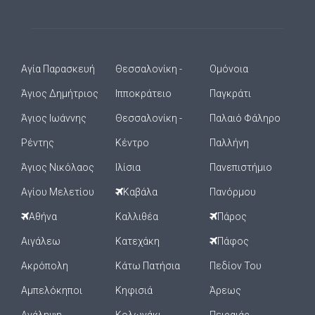
Αγία Παρασκευή
Θεσσαλονίκη -
Ομόνοια
Άγιος Δημήτριος
Ιπποκράτειο
Παγκράτι
Άγιος Ιωάννης
Θεσσαλονίκη -
Παλαιό Φάληρο
Ρέντης
Κέντρο
Παλλήνη
Άγιος Νικόλαος
Ιλίσια
Πανεπιστήμιο
Αγίου Μελετίου
Καβάλα
Πανόρμου
Αθήνα
Καλλιθέα
Πάρος
Αιγάλεω
Κατεχάκη
Πάφος
Ακρόπολη
Κάτω Πατήσια
Πεδίον Του
Αμπελόκηποι
Κηφισιά
Άρεως