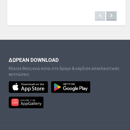
ΔΩΡΕΑΝ DOWNLOAD
Κλείσε θέση ενώ είσαι στο δρόμο & κέρδισε αποκλειστικές
εκπτώσεις