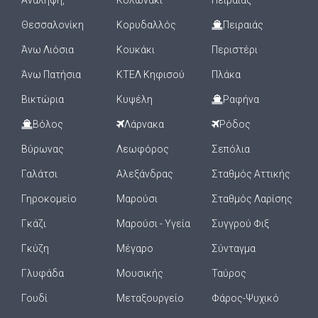
Ανάληψη,
Κολωνάκι
Πειραιάς
Θεσσαλονίκη
Κορυδαλλός
Πειραιάς
Άνω Λιόσια
Κουκάκι
Περιστέρι
Άνω Πατήσια
ΚΤΕΛ Κηφισού
Πλάκα
Βικτώρια
Κυψέλη
Ραφήνα
Βόλος
Λάρνακα
Ρόδος
Βύρωνας
Λεωφόρος
Σεπόλια
Γαλάτσι
Αλεξάνδρας
Σταθμός Αττικής
Γηροκομείο
Μαρούσι
Σταθμός Λαρίσης
Γκάζι
Μαρούσι - Υγεία
Συγγρού Φιξ
Γκύζη
Μέγαρο
Σύνταγμα
Γλυφάδα
Μουσικής
Ταύρος
Γουδί
Μεταξουργείο
Φάρος-Ψυχικό