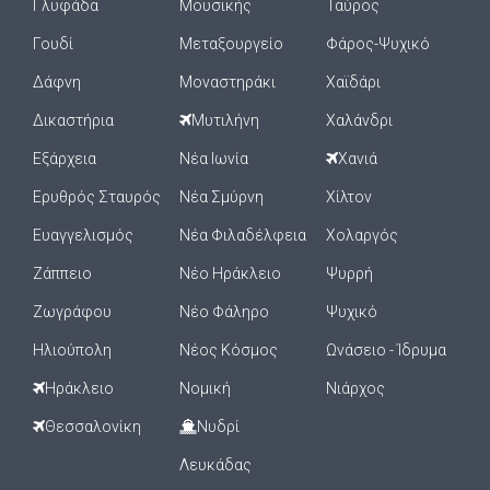
Γλυφάδα
Μουσικής
Ταύρος
Γουδί
Μεταξουργείο
Φάρος-Ψυχικό
Δάφνη
Μοναστηράκι
Χαϊδάρι
Δικαστήρια
Μυτιλήνη
Χαλάνδρι
Εξάρχεια
Νέα Ιωνία
Χανιά
Ερυθρός Σταυρός
Νέα Σμύρνη
Χίλτον
Ευαγγελισμός
Νέα Φιλαδέλφεια
Χολαργός
Ζάππειο
Νέο Ηράκλειο
Ψυρρή
Ζωγράφου
Νέο Φάληρο
Ψυχικό
Ηλιούπολη
Νέος Κόσμος
Ωνάσειο - Ίδρυμα
Ηράκλειο
Νομική
Νιάρχος
Θεσσαλονίκη
Νυδρί
Λευκάδας