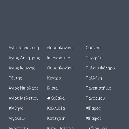
Αγία Παρασκευή
Θεσσαλονίκη -
Ομόνοια
Άγιος Δημήτριος
Ιπποκράτειο
Παγκράτι
Άγιος Ιωάννης
Θεσσαλονίκη -
Παλαιό Φάληρο
Ρέντης
Κέντρο
Παλλήνη
Άγιος Νικόλαος
Ιλίσια
Πανεπιστήμιο
Αγίου Μελετίου
Καβάλα
Πανόρμου
Αθήνα
Καλλιθέα
Πάρος
Αιγάλεω
Κατεχάκη
Πάφος
Ακρόπολη
Κάτω Πατήσια
Πεδίον Του