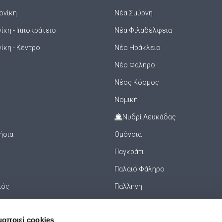
ονίκη
Νέα Σμύρνη
κη - Ιπποκράτειο
Νέα Φιλαδέλφεια
ίκη - Κέντρο
Νέο Ηράκλειο
Νέο Φάληρο
Νέος Κόσμος
Νομική
Νυδρί Λευκάδας
ήσια
Ομόνοια
Παγκράτι
Παλαιό Φάληρο
λός
Παλλήνη
Πανεπιστήμιο
μοποιεί cookies
ισού
Πανόρμου