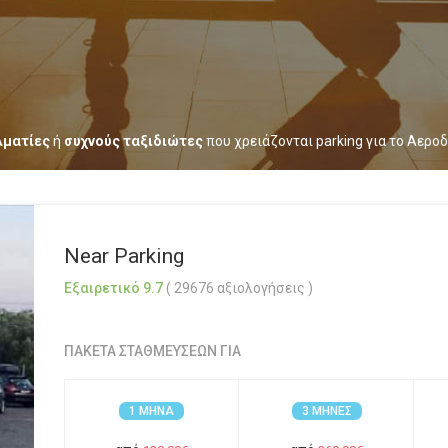
λματίες
ή
συχνούς ταξιδιώτες
που χρειάζονται parking για το
Αεροδ
Near Parking
Εξαιρετικό
9.7
(
29676
αξιολογήσεις
)
ΠΑΚΕΤΑ ΣΤΑΘΜΕΥΣΕΩΝ ΓΙΑ
1 ΜΗΝΑ
3 ΜΗΝΕΣ