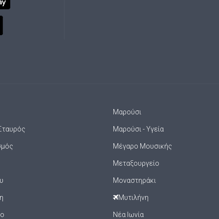
Μαρούσι
Σταυρός
Μαρούσι - Υγεία
σμός
Μέγαρο Μουσικής
Μεταξουργείο
υ
Μοναστηράκι
η
Μυτιλήνη
ιο
Νέα Ιωνία