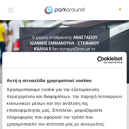
ΑΠΟΤΕΛΕΣΜΑΤΑ ΓΙΑ:
Ο χώρος στάθμευσης
ΑΝΑΣΤΑΣΙΟΥ
Παρ 07 Αυγ 04:15
ΙΩΑΝΝΗΣ ΕΜΜΑΝΟΥΗΛ - ΣΤΕΦΑΝΟΥ
1
ΩΡΑ
ΑΦΙΞΗ
ΔΙΑΡΚΕΙΑ
ΚΑΛΛΙΑ 5
δεν συνεργάζεται με το
ParkAround.
ΤΟ PARKAROUND ΕΠΕΚΤΕΙΝΕΙ ΣΥΝΕΧΩΣ
ΤΟ ΔΙΚΤΥΟ ΤΟΥ ΚΑΙ ΠΡΟΣΦΕΡΕΙ
ΑΠΟΚΛΕΙΣΤΙΚΕΣ ΠΡΟΣΦΟΡΕΣ ΣΕ 200+
PARKING.
Αυτή η ιστοσελίδα χρησιμοποιεί cookies
Χρησιμοποιούμε cookie για την εξατομίκευση
περιεχομένου και διαφημίσεων, την παροχή λειτουργιών
Δες τώρα τα parking στο χάρτη και σύγκρινε
τιμή
και
απόσταση
κοινωνικών μέσων και την ανάλυση της
επισκεψιμότητάς μας. Επιπλέον, μοιραζόμαστε
πληροφορίες που αφορούν τον τρόπο που
χρησιμοποιείτε τον ιστότοπό μας με συνεργάτες