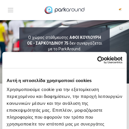
ΑΠΟΤΕΛΕΣΜΑΤΑ ΓΙΑ:
Ο χώρος στάθμευσης
ΑΦΟΙ ΚΟΥΛΟΥΡΗ
ΟΕ - ΣΑΡΚΟΥΔΙΝΟΥ 75
Σαβ 08 Αυγ 09:30
δεν συνεργάζεται
1
ΩΡΑ
ΑΦΙΞΗ
ΔΙΑΡΚΕΙΑ
με το ParkAround.
ΤΟ PARKAROUND ΕΠΕΚΤΕΙΝΕΙ ΣΥΝΕΧΩΣ
ΤΟ ΔΙΚΤΥΟ ΤΟΥ ΚΑΙ ΠΡΟΣΦΕΡΕΙ
ΑΠΟΚΛΕΙΣΤΙΚΕΣ ΠΡΟΣΦΟΡΕΣ ΣΕ 200+
PARKING.
Αυτή η ιστοσελίδα χρησιμοποιεί cookies
Χρησιμοποιούμε cookie για την εξατομίκευση
περιεχομένου και διαφημίσεων, την παροχή λειτουργιών
Δες τώρα τα parking στο χάρτη και σύγκρινε
τιμή
και
απόσταση
κοινωνικών μέσων και την ανάλυση της
επισκεψιμότητάς μας. Επιπλέον, μοιραζόμαστε
πληροφορίες που αφορούν τον τρόπο που
χρησιμοποιείτε τον ιστότοπό μας με συνεργάτες