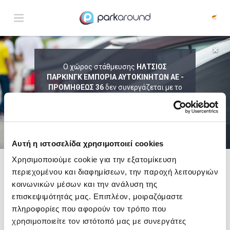
ΑΠΟΤΕΛΕΣΜΑΤΑ ΓΙΑ:
Ο χώρος στάθμευσης
ΗΛΤΣΙΟΣ
ΠΑΡΚΙΝΓΚ ΕΜΠΟΡΙΑ ΑΥΤΟΚΙΝΗΤΩΝ ΑΕ -
Πεμ 06 Αυγ 17:30
1
ΩΡΑ
ΑΦΙΞΗ
ΔΙΑΡΚΕΙΑ
ΠΡΟΜΗΘΕΩΣ 36
δεν συνεργάζεται με το
ParkAround.
ΤΟ PARKAROUND ΕΠΕΚΤΕΙΝΕΙ ΣΥΝΕΧΩΣ
ΤΟ ΔΙΚΤΥΟ ΤΟΥ ΚΑΙ ΠΡΟΣΦΕΡΕΙ
ΑΠΟΚΛΕΙΣΤΙΚΕΣ ΠΡΟΣΦΟΡΕΣ ΣΕ 200+
PARKING.
Αυτή η ιστοσελίδα χρησιμοποιεί cookies
Χρησιμοποιούμε cookie για την εξατομίκευση
περιεχομένου και διαφημίσεων, την παροχή λειτουργιών
Δες τώρα τα parking στο χάρτη και σύγκρινε
τιμή
και
απόσταση
κοινωνικών μέσων και την ανάλυση της
επισκεψιμότητάς μας. Επιπλέον, μοιραζόμαστε
πληροφορίες που αφορούν τον τρόπο που
χρησιμοποιείτε τον ιστότοπό μας με συνεργάτες