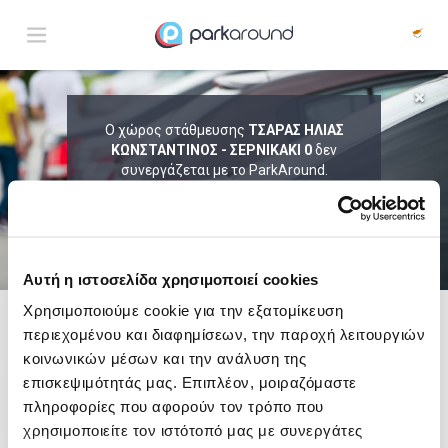
ΑΠΟΤΕΛΕΣΜΑΤΑ ΓΙΑ:
Ο χώρος στάθμευσης
ΤΣΑΡΑΣ ΗΛΙΑΣ
Πεμ 06 Αυγ 17:45
ΚΩΝΣΤΑΝΤΙΝΟΣ - ΣΕΡΝΙΚΑΚΙ 0
δεν
1
ΩΡΑ
ΑΦΙΞΗ
ΔΙΑΡΚΕΙΑ
συνεργάζεται με το ParkAround.
ΤΟ PARKAROUND ΕΠΕΚΤΕΙΝΕΙ ΣΥΝΕΧΩΣ
ΤΟ ΔΙΚΤΥΟ ΤΟΥ ΚΑΙ ΠΡΟΣΦΕΡΕΙ
ΑΠΟΚΛΕΙΣΤΙΚΕΣ ΠΡΟΣΦΟΡΕΣ ΣΕ 200+
PARKING.
Αυτή η ιστοσελίδα χρησιμοποιεί cookies
Χρησιμοποιούμε cookie για την εξατομίκευση
περιεχομένου και διαφημίσεων, την παροχή λειτουργιών
Δες τώρα τα parking στο χάρτη και σύγκρινε
τιμή
και
απόσταση
κοινωνικών μέσων και την ανάλυση της
επισκεψιμότητάς μας. Επιπλέον, μοιραζόμαστε
πληροφορίες που αφορούν τον τρόπο που
χρησιμοποιείτε τον ιστότοπό μας με συνεργάτες