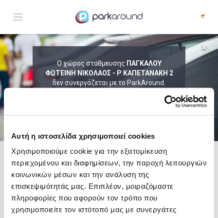
ΑΠΟΤΕΛΕΣΜΑΤΑ ΓΙΑ:
Ο χώρος στάθμευσης
ΠΑΓΚΑΛΟΥ
ΦΩΤΕΙΝΗ ΝΙΚΟΛΑΟΣ - Ρ ΚΑΠΕΤΑΝΑΚΗ 2
Πεμ 06 Αυγ 20:15
1
ΩΡΑ
ΑΦΙΞΗ
ΔΙΑΡΚΕΙΑ
δεν συνεργάζεται με το ParkAround.
ΤΟ PARKAROUND ΕΠΕΚΤΕΙΝΕΙ ΣΥΝΕΧΩΣ
ΤΟ ΔΙΚΤΥΟ ΤΟΥ ΚΑΙ ΠΡΟΣΦΕΡΕΙ
ΑΠΟΚΛΕΙΣΤΙΚΕΣ ΠΡΟΣΦΟΡΕΣ ΣΕ 200+
PARKING.
Αυτή η ιστοσελίδα χρησιμοποιεί cookies
Χρησιμοποιούμε cookie για την εξατομίκευση
περιεχομένου και διαφημίσεων, την παροχή λειτουργιών
Δες τώρα τα parking στο χάρτη και σύγκρινε
τιμή
και
απόσταση
κοινωνικών μέσων και την ανάλυση της
επισκεψιμότητάς μας. Επιπλέον, μοιραζόμαστε
πληροφορίες που αφορούν τον τρόπο που
χρησιμοποιείτε τον ιστότοπό μας με συνεργάτες