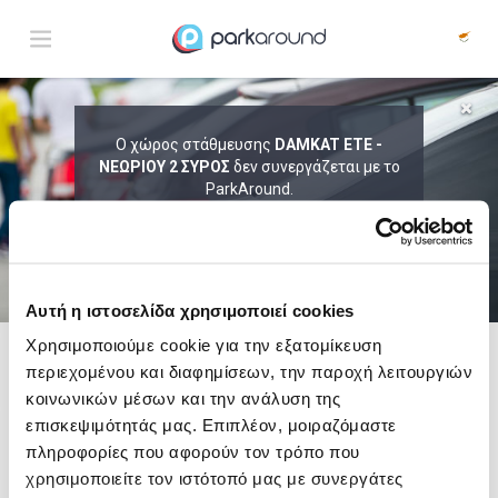
ΑΠΟΤΕΛΕΣΜΑΤΑ ΓΙΑ:
Ο χώρος στάθμευσης
DAMKAT ETE -
ΝΕΩΡΙΟΥ 2 ΣΥΡΟΣ
Σαβ 08 Αυγ 06:45
δεν συνεργάζεται με το
1
ΩΡΑ
ΑΦΙΞΗ
ΔΙΑΡΚΕΙΑ
ParkAround.
ΤΟ PARKAROUND ΕΠΕΚΤΕΙΝΕΙ ΣΥΝΕΧΩΣ
ΤΟ ΔΙΚΤΥΟ ΤΟΥ ΚΑΙ ΠΡΟΣΦΕΡΕΙ
ΑΠΟΚΛΕΙΣΤΙΚΕΣ ΠΡΟΣΦΟΡΕΣ ΣΕ 200+
PARKING.
Αυτή η ιστοσελίδα χρησιμοποιεί cookies
Χρησιμοποιούμε cookie για την εξατομίκευση
περιεχομένου και διαφημίσεων, την παροχή λειτουργιών
Δες τώρα τα parking στο χάρτη και σύγκρινε
τιμή
και
απόσταση
κοινωνικών μέσων και την ανάλυση της
επισκεψιμότητάς μας. Επιπλέον, μοιραζόμαστε
πληροφορίες που αφορούν τον τρόπο που
χρησιμοποιείτε τον ιστότοπό μας με συνεργάτες